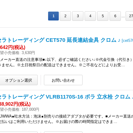
...
1
2
3
4
5
6
2
セラトレーディング CET570 延長連結金具 クロム ♪
[
cet57
,642円
(税込)
望小売価格
:
3,630円
■メーカー直送の注意事項■↓以下、必ずご確認ください↓※代金引換（代引
きません。※土日祝祭日の配送はできません。※ご不在などによりお受…
セラトレーディング VLRB1170S-16 ボラ 立水栓 クロム 
38,902円
(税込)
望小売価格
:
187,000円
●JWWA●吐水方法：泡沫●別売りの接続アダプタが必要です。■メーカー直送
支払いはご利用いただけません。※お届けの際の時間指定はできま…