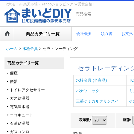
2大モール 楽天市場・Yahooショッピング Ｗ受賞店舗！
商品カテゴリ一覧
会社概要
領収書
お支払
ホーム
>
水栓金具
>
セラトレーディング
商品カテゴリ一覧
セラトレーディン
便座
水栓金具 (全商品)
T
便器
トイレアクセサリー
パナソニック
ミ
ガス給湯器
三菱ケミカルクリンスイ
そ
電気温水器
エコキュート
表示数
:
画像
:
石油給湯器
ガスコンロ
524
件