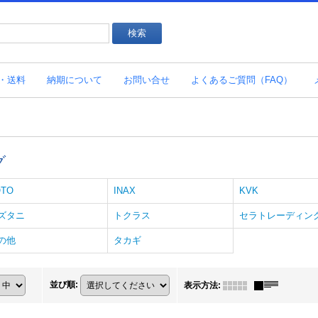
・送料
納期について
お問い合せ
よくあるご質問（FAQ）
グ
OTO
INAX
KVK
ズタニ
トクラス
セラトレーディン
の他
タカギ
並び順
:
表示方法
: