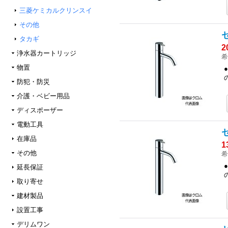
三菱ケミカルクリンスイ
その他
タカギ
2
浄水器カートリッジ
希
物置
防犯・防災
介護・ベビー用品
ディスポーザー
電動工具
在庫品
1
その他
希
延長保証
取り寄せ
建材製品
設置工事
デリムワン