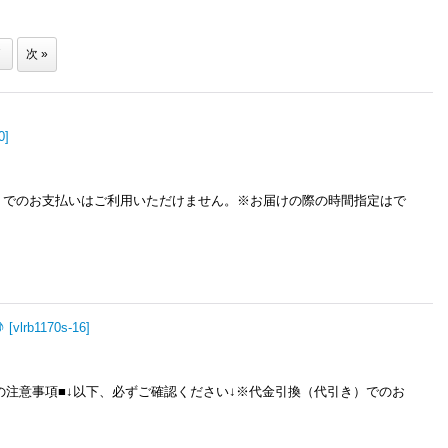
7
次
»
0
]
き）でのお支払いはご利用いただけません。※お届けの際の時間指定はで
♪
[
vlrb1170s-16
]
の注意事項■↓以下、必ずご確認ください↓※代金引換（代引き）でのお