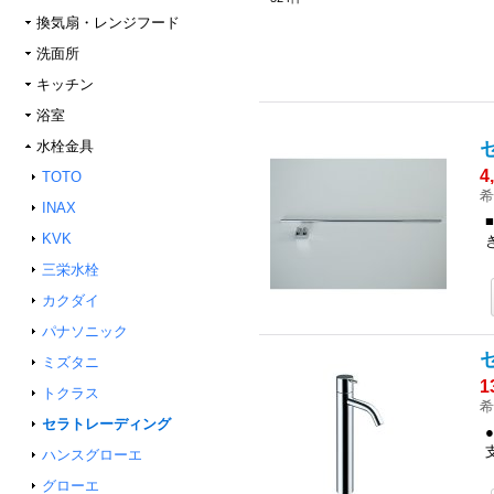
換気扇・レンジフード
洗面所
キッチン
浴室
水栓金具
4
TOTO
希
INAX
KVK
三栄水栓
カクダイ
パナソニック
ミズタニ
1
トクラス
希
セラトレーディング
ハンスグローエ
グローエ