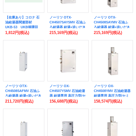
【在庫あり】コロナ 石
ノーリツ OTX-
ノーリツ OTX-
油給湯器関連部材
CH4507SAYSMV 石油ふ
CH4508SAYMV 石油ふ
UKB-53 UKB循環回
ろ給湯器 給湯+追いだき
ろ給湯器 給湯+追いだき
路・ふろ釜洗浄剤クリー
高圧力型/セミ貯湯式 オ
高圧力型/セミ貯湯式 オ
1,812円
(税込)
215,169円
(税込)
215,169円
(税込)
ンエース [☆■]
ート エコフィール OTX-
ート エコフィール OTX-
CH 屋外据置形 リモコン
CH 屋外据置形 リモコン
別売 ♪
別売 ♪
ノーリツ OTX-
ノーリツ OX-
ノーリツ OX-
CH4508SAFMV 石油ふ
CH4507YSMV 石油給湯
CH4508YMV 石油給湯器
ろ給湯器 給湯+追いだき
器 給湯専用 高圧力型/セ
給湯専用 高圧力型/セミ
高圧力型/セミ貯湯式 オ
ミ貯湯式 標準 エコフィ
貯湯式 標準 エコフィー
211,720円
(税込)
156,688円
(税込)
158,574円
(税込)
ート エコフィール OTX-
ール OX-CH 屋外据置形
ル OX-CH 屋外据置形
CH 屋内据置形 リモコン
リモコン別売 ♪
リモコン別売 ♪
別売 ♪