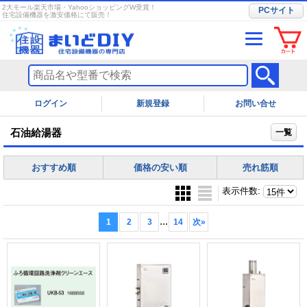
2大モール楽天市場・YahooショッピングW受賞！
PCサイト
住宅設備機器を激安価格にて販売！
ログイン
お問い合せ
石油給湯器
一覧
おすすめ順
価格の安い順
売れ筋順
表示件数
:
...
1
2
3
14
次
»