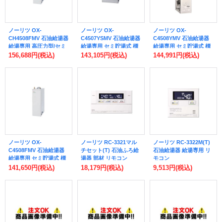
ノーリツ OX-
ノーリツ OX-
ノーリツ OX-
CH4508FMV 石油給湯器
C4507YSMV 石油給湯器
C4508YMV 石油給湯器
給湯専用 高圧力型/セミ
給湯専用 セミ貯湯式 標
給湯専用 セミ貯湯式 標
貯湯式 標準 エコフィー
準 エコフィール OX-C
準 エコフィール OX-C
156,688円
(税込)
143,105円
(税込)
144,991円
(税込)
ル OX-CH 屋外据置形
屋外据置形 リモコン別
屋外据置形 リモコン別
リモコン別売 ♪
売 ♪
売 ♪
ノーリツ OX-
ノーリツ RC-3321マル
ノーリツ RC-3322M(T)
C4508FMV 石油給湯器
チセット(T) 石油ふろ給
石油給湯器 給湯専用 リ
給湯専用 セミ貯湯式 標
湯器 部材 リモコン
モコン
準 エコフィール OX-C
141,650円
(税込)
18,179円
(税込)
9,513円
(税込)
屋外据置形 リモコン別
売 ♪