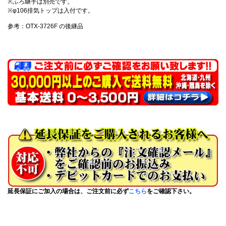
※ふろ継手は別売です。
※φ106排気トップは入付です。
参考：OTX-3726F の後継品
延長保証にご加入の場合は、ご注文前に必ず
こちら
をご確認下さい。