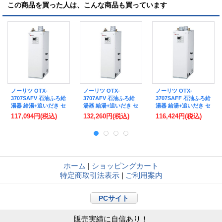
この商品を買った人は、こんな商品も買っています
ノーリツ OTX-
ノーリツ OTX-
ノーリツ OTX-
3707SAFV 石油ふろ給
3707AFV 石油ふろ給
3707SAFF 石油ふろ給
湯器 給湯+追いだき セ
湯器 給湯+追いだき セ
湯器 給湯+追いだき セ
ミ貯湯式 オート 1階給
ミ貯湯式 フルオート 1
ミ貯湯式 オート 1階給
117,094円
(税込)
132,260円
(税込)
116,424円
(税込)
湯専用 屋内据置形 台
階給湯専用 屋内据置
湯専用 屋内据置形 台
所リモコン本体脱着式
形 台所リモコン本体
所リモコン本体脱着式
浴室リモコン本体入付
脱着式 浴室リモコン
浴室リモコン本体入付
[♪]
本体入付 [♪]
[♪]
ホーム
|
ショッピングカート
特定商取引法表示
|
ご利用案内
PCサイト
販売実績に自信あり！