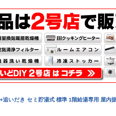
 給湯+追いだき セミ貯湯式 標準 1階給湯専用 