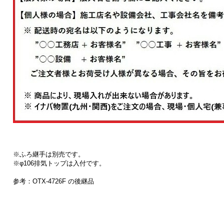
※ふろ継手は別売です。
※φ106排気トップは入付です。
参考：OTX-4726F の後継品