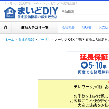
2大モール 楽天市場・Yahooショッピング Ｗ受賞店舗！
商品カテゴリ一覧
会社概要
領収書
お支払
ホーム
>
石油給湯器
>
ノーリツ
>
ノーリツ OTX-4707F 石油ふろ給
テレワーク推進にあ
お手数をお掛け致し
お客様にご不便が掛か
大変ご迷惑をお掛