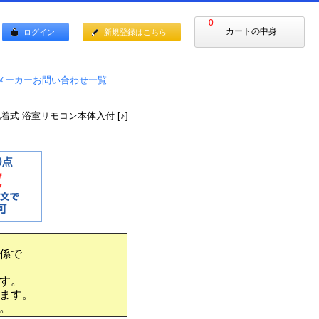
0
カートの中身
ログイン
新規登録はこちら
メーカーお問い合わせ一覧
着式 浴室リモコン本体入付 [♪]
係で
す。
ます。
。