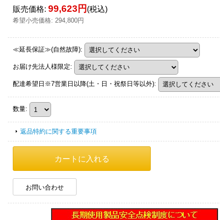
99,623円
販売価格
:
(税込)
希望小売価格
:
294,800円
≪延長保証≫(自然故障)
:
お届け先法人様限定
:
配達希望日※7営業日以降(土・日・祝祭日等以外)
:
数量
:
返品特約に関する重要事項
お問い合わせ