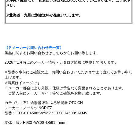
※沖縄・離島など一部お届けが対応出来ないエリアがございます。ご了承下
さい。
※北海道・九州は別途送料が発生いたします。
【各メーカーお問い合わせ先一覧】
製品に関するお問い合わせはこちらからお願い致します。
2026年1月時点のメーカー情報・カタログ情報に準拠しております。
※型番を事前にご確認の上、お問い合わせいただきますよう宜しくお願い申し
上げます。
※写真はイメージです
※メーカー都合により外観・仕様は予告なく変更されることがあります。
ご購入前にメーカーサイト等でご確認をお願い致します。
カテゴリ：石油給湯器 石油ふろ給湯器 OTX-CH
メーカー：ノーリツ NORITZ
型番：OTX-CH4508SAYMV / OTXCH4508SAYMV
本体寸法／H933×W300×D591（mm）