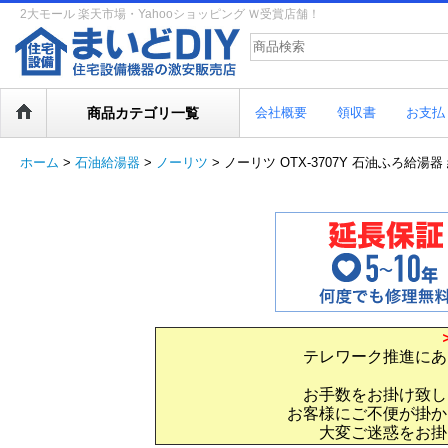
2大モール 楽天市場・Yahooショッピング Ｗ受賞店舗！
商品カテゴリ一覧
会社概要
領収書
お支払
ホーム
>
石油給湯器
>
ノーリツ
>
ノーリツ OTX-3707Y 石油ふろ給湯
テレワーク推進にあ
お手数をお掛け致し
お客様にご不便が掛か
大変ご迷惑をお掛