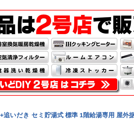
 給湯+追いだき セミ貯湯式 標準 1階給湯専用 