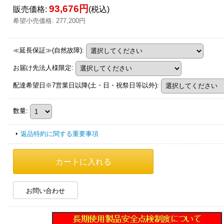
93,676円
販売価格
:
(税込)
希望小売価格
:
277,200円
≪延長保証≫(自然故障)
:
お届け先法人様限定
:
配達希望日※7営業日以降(土・日・祝祭日等以外)
:
数量
:
返品特約に関する重要事項
お問い合わせ