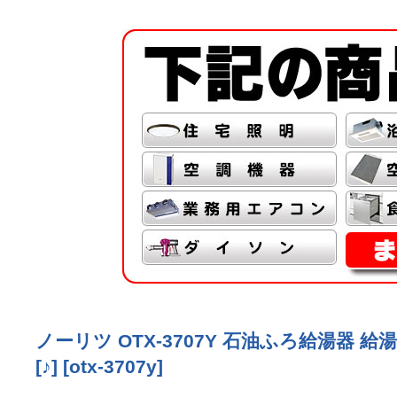
ノーリツ OTX-3707Y 石油ふろ給湯器
[♪]
[
otx-3707y
]