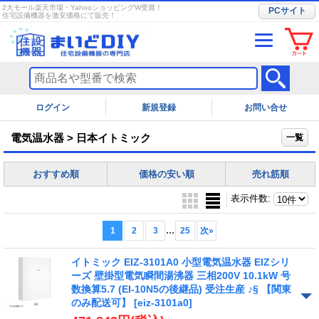
2大モール楽天市場・YahooショッピングW受賞！
PCサイト
住宅設備機器を激安価格にて販売！
ログイン
お問い合せ
電気温水器 > 日本イトミック
一覧
おすすめ順
価格の安い順
売れ筋順
表示件数
:
...
1
2
3
25
次
»
イトミック EIZ-3101A0 小型電気温水器 EIZシリ
ーズ 壁掛型電気瞬間湯沸器 三相200V 10.1kW 号
数換算5.7 (EI-10N5の後継品) 受注生産 ♪§ 【関東
のみ配送可】
[eiz-3101a0]