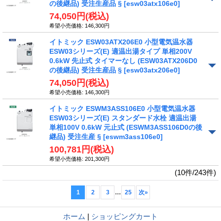
の後継品) 受注生産品 §
[esw03atx106e0]
74,050円
(税込)
希望小売価格
:
146,300円
イトミック ESW03ATX206E0 小型電気温水器
ESW03シリーズ(E) 適温出湯タイプ 単相200V
0.6kW 先止式 タイマーなし (ESW03ATX206D0
の後継品) 受注生産品 §
[esw03atx206e0]
74,050円
(税込)
希望小売価格
:
146,300円
イトミック ESWM3ASS106E0 小型電気温水器
ESW03シリーズ(E) スタンダード水栓 適温出湯
単相100V 0.6kW 元止式 (ESWM3ASS106D0の後
継品) 受注生産 §
[eswm3ass106e0]
100,781円
(税込)
希望小売価格
:
201,300円
(10件/243件)
...
1
2
3
25
次
»
ホーム
|
ショッピングカート