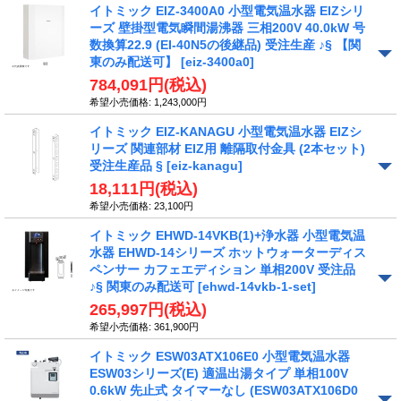
イトミック EIZ-3400A0 小型電気温水器 EIZシリ
ーズ 壁掛型電気瞬間湯沸器 三相200V 40.0kW 号
数換算22.9 (EI-40N5の後継品) 受注生産 ♪§ 【関
東のみ配送可】
[eiz-3400a0]
784,091円
(税込)
希望小売価格
:
1,243,000円
イトミック EIZ-KANAGU 小型電気温水器 EIZシ
リーズ 関連部材 EIZ用 離隔取付金具 (2本セット)
受注生産品 §
[eiz-kanagu]
18,111円
(税込)
希望小売価格
:
23,100円
イトミック EHWD-14VKB(1)+浄水器 小型電気温
水器 EHWD-14シリーズ ホットウォーターディス
ペンサー カフェエディション 単相200V 受注品
♪§ 関東のみ配送可
[ehwd-14vkb-1-set]
265,997円
(税込)
希望小売価格
:
361,900円
イトミック ESW03ATX106E0 小型電気温水器
ESW03シリーズ(E) 適温出湯タイプ 単相100V
0.6kW 先止式 タイマーなし (ESW03ATX106D0