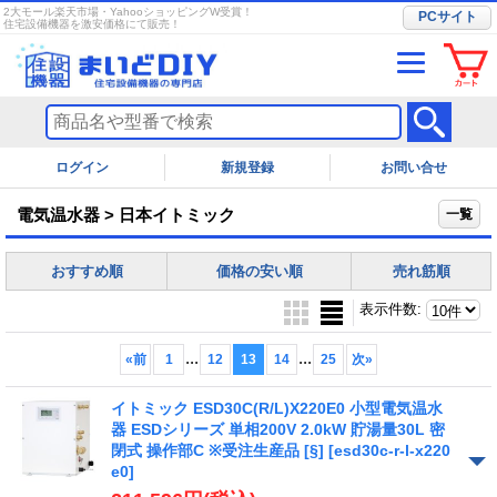
2大モール楽天市場・YahooショッピングW受賞！
PCサイト
住宅設備機器を激安価格にて販売！
ログイン
お問い合せ
電気温水器 > 日本イトミック
一覧
おすすめ順
価格の安い順
売れ筋順
表示件数
:
...
...
«
前
1
12
13
14
25
次
»
イトミック ESD30C(R/L)X220E0 小型電気温水
器 ESDシリーズ 単相200V 2.0kW 貯湯量30L 密
閉式 操作部C ※受注生産品 [§]
[esd30c-r-l-x220
e0]