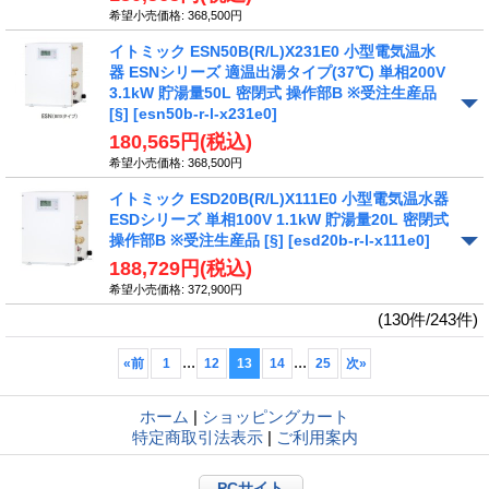
希望小売価格
:
368,500円
イトミック ESN50B(R/L)X231E0 小型電気温水
器 ESNシリーズ 適温出湯タイプ(37℃) 単相200V
3.1kW 貯湯量50L 密閉式 操作部B ※受注生産品
[§]
[esn50b-r-l-x231e0]
180,565円
(税込)
希望小売価格
:
368,500円
イトミック ESD20B(R/L)X111E0 小型電気温水器
ESDシリーズ 単相100V 1.1kW 貯湯量20L 密閉式
操作部B ※受注生産品 [§]
[esd20b-r-l-x111e0]
188,729円
(税込)
希望小売価格
:
372,900円
(130件/243件)
...
...
«
前
1
12
13
14
25
次
»
ホーム
|
ショッピングカート
特定商取引法表示
|
ご利用案内
PCサイト