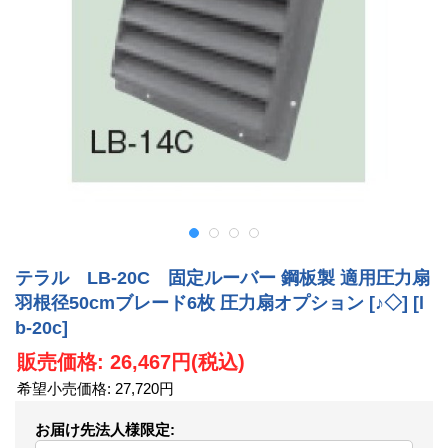
テラル LB-20C 固定ルーバー 鋼板製 適用圧力扇
羽根径50cmブレード6枚 圧力扇オプション [♪◇]
[l
b-20c]
販売価格
:
26,467円
(税込)
希望小売価格
:
27,720円
お届け先法人様限定
: