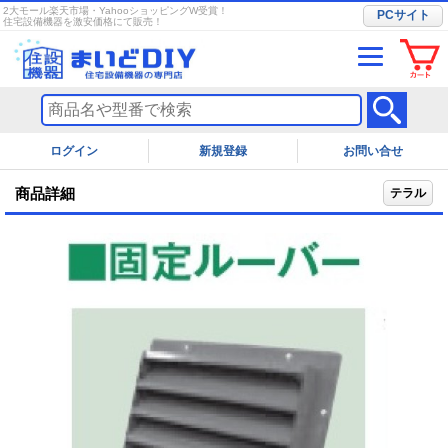
2大モール楽天市場・YahooショッピングW受賞！
PCサイト
住宅設備機器を激安価格にて販売！
ログイン
お問い合せ
商品詳細
テラル