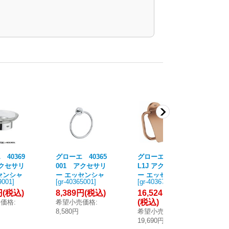
40369
グローエ 40365
グローエ 40367D
グロ
アクセサリ
001 アクセサリ
L1J アクセサリ
C
センシャ
ー エッセンシャ
ー エッセンシャ
ー
9001
]
[
gr-40365001
]
[
gr-40367dl1j
]
[
gr
イホルダ
ル タオルリング
ル トイレットペ
ル
円
(税込)
8,389円
(税込)
16,524円
16
クローム [■]
ーパーホルダー
ー
(税込)
(
売価格
:
希望小売価格
:
(ブラッシュドウ
(
8,580円
希望小売価格
:
希
ォームサンセッ
ル
19,690円
19
ト) ※受注生産品
§