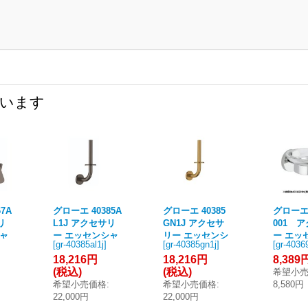
ています
7A
グローエ 40385A
グローエ 40385
グローエ 
リ
L1J アクセサリ
GN1J アクセサ
001 
シャ
ー エッセンシャ
リー エッセンシ
ー エッ
[
gr-40385al1j
]
[
gr-40385gn1j
]
[
gr-4036
トペ
ル スペアトイレ
ャル スペアトイ
ル トレ
18,216円
18,216円
8,389
ー
ットペーパー ホ
レットペーパー
ー [■]
(税込)
(税込)
希望小
ドハ
ルダー(ブラッシ
ホルダー(ブラッ
希望小売価格
:
希望小売価格
:
8,580円
イ
ュドハードグラ
シュドクールサ
22,000円
22,000円
ファイト)
ンライズ)