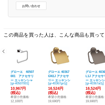
お問い合わせ
この商品を買った人は、こんな商品も買っ
グローエ 40507
グローエ 40367
グローエ 4036
001 アクセサリ
GN1J アクセサ
L1J アクセサ
ー エッセンシャ
リー エッセンシ
ー エッセン
[
gr-40507001
]
[
gr-40367gn1j
]
[
gr-40367al1j
]
ルキューブ トイ
ャル トイレット
ル トイレッ
10,967円
16,524円
16,524円
レットペーパー
ペーパーホルダ
ーパーホルダ
(税込)
(税込)
(税込)
ホルダー カバー
ー (ブラッシュド
(ブラッシュ
希望小売価格
:
希望小売価格
:
希望小売価格
:
なし クローム
クールサンライ
ードグラファ
12,100円
19,690円
19,690円
[■]
ズ)
ト)