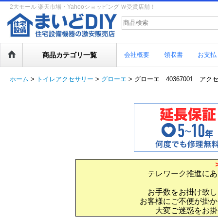
2大モール 楽天市場・Yahooショッピング Ｗ受賞店舗！
商品カテゴリ一覧
会社概要
領収書
お支払
ホーム
>
トイレアクセサリー
>
グローエ
>
グローエ 40367001 ア
テレワーク推進にあ
お手数をお掛け致し
お客様にご不便が掛か
大変ご迷惑をお掛