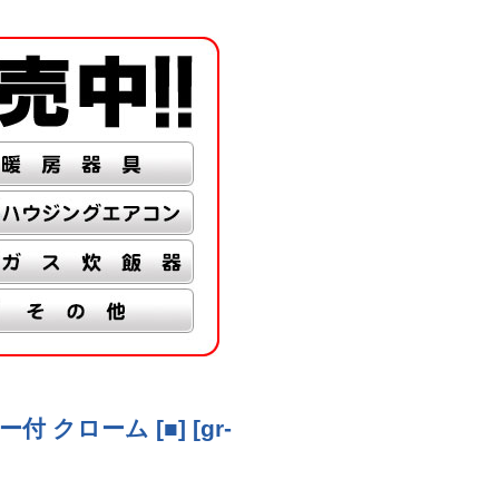
付 クローム [■]
[
gr-