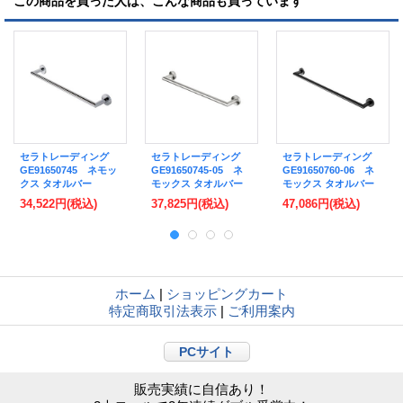
この商品を買った人は、こんな商品も買っています
セラトレーディング
セラトレーディング
セラトレーディング
GE91650745 ネモッ
GE91650745-05 ネ
GE91650760-06 ネ
クス タオルバー
モックス タオルバー
モックス タオルバー
(498mm) クロム [♪]
(498mm) ステンレス
(648mm) マットブラ
34,522円
(税込)
37,825円
(税込)
47,086円
(税込)
スチールブラッシュド
ック [♪]
[♪]
ホーム
|
ショッピングカート
特定商取引法表示
|
ご利用案内
PCサイト
販売実績に自信あり！