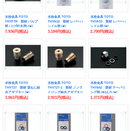
水栓金具 TOTO
水栓金具 TOTO
水栓金具 TOTO
THYF7R 部材 バルブ
THYA32 部材 レバーハ
THYA33 部材 レバーハ
部 (上げ吐水用) [■]
ンドル部 [■]
ンドル部 [■]
7,936円
(税込)
3,184円
(税込)
2,700円
(税込)
水栓金具 TOTO
水栓金具 TOTO
水栓金具 TOTO
THY727 部材 逆ねじ給
THY727-1 部材 ノンラ
THY642 部材 テーパリ
水アダプター [■]
イジング給水アダプター
ング部 (Φ12.7) [■]
3,061円
(税込)
2,921円
(税込)
1,371円
(税込)