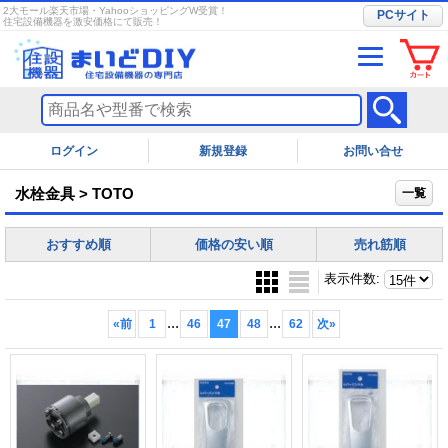
2大モール楽天市場・YahooショッピングW受賞！
PCサイト
住宅設備機器を激安価格にて販売！
ログイン
お問い合せ
水栓金具 > TOTO
一覧
おすすめ順
価格の安い順
売れ筋順
表示件数
:
...
...
«
前
1
46
47
48
62
次
»