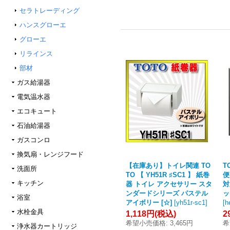
セラトレーディング
ハンスグローエ
グローエ
リラインス
部材
ガス給湯器
電気温水器
エコキュート
石油給湯器
ガスコンロ
換気扇・レンジフード
【在庫あり】トイレ関連 TO
T
洗面所
TO 【 YH51R ♯SC1 】 紙巻
便
キッチン
器 トイレ アクセサリー スタ
対
ンダードシリーズ パステル
ッ
浴室
アイボリー [☆]
[
yh51r-sc1
]
[
h
水栓金具
1,118円
(税込)
2
希望小売価格
:
3,465円
希
浄水器カートリッジ