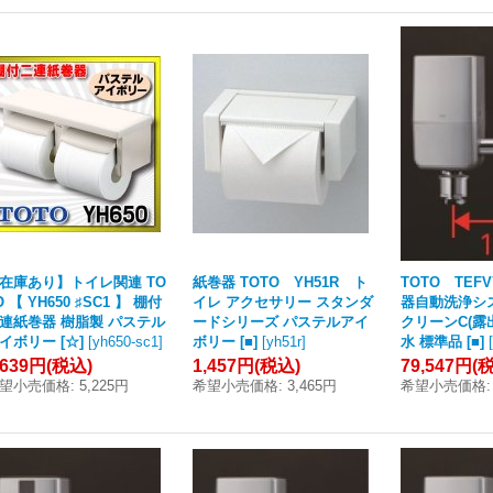
在庫あり】トイレ関連 TO
紙巻器 TOTO YH51R ト
TOTO TEF
O 【 YH650 ♯SC1 】 棚付
イレ アクセサリー スタンダ
器自動洗浄シ
連紙巻器 樹脂製 パステル
ードシリーズ パステルアイ
クリーンC(露
イボリー [☆]
[
yh650-sc1
]
ボリー [■]
[
yh51r
]
水 標準品 [■]
[
,639円
(税込)
1,457円
(税込)
79,547円
(
望小売価格
:
5,225円
希望小売価格
:
3,465円
希望小売価格
: