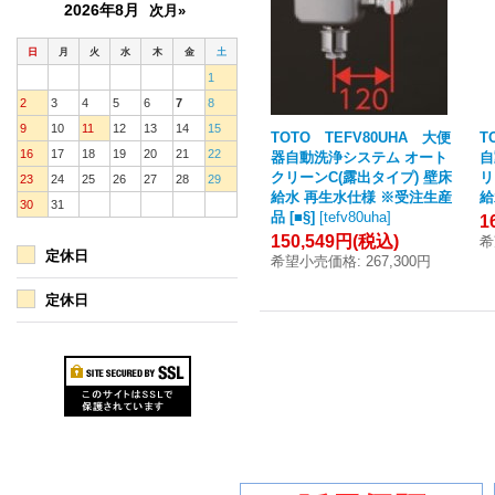
2026年8月
次月»
日
月
火
水
木
金
土
1
2
3
4
5
6
7
8
9
10
11
12
13
14
15
TOTO TEFV80UHA 大便
T
16
17
18
19
20
21
22
器自動洗浄システム オート
自
クリーンC(露出タイプ) 壁床
リ
23
24
25
26
27
28
29
給水 再生水仕様 ※受注生産
給
30
31
品 [■§]
[
tefv80uha
]
1
150,549円
(税込)
希
定休日
希望小売価格
:
267,300円
定休日