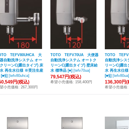
OTO TEFV80UHCA 大
TOTO TEFV70UA 大便器
TOTO TEF
器自動洗浄システム オー
自動洗浄システム オートク
自動洗浄シス
クリーンC(露出タイプ) 床
リーンC(露出タイプ) 壁床給
リーンC(露出
水 再生水仕様 ※受注生産
水 標準品 [■]
[
tefv70ua
]
水 再生水仕様
[■§]
[
tefv80uhca
]
[■§]
[
tefv80ua
79,547円
(税込)
50,549円
(税込)
136,300円
希望小売価格
:
158,400円
望小売価格
:
267,300円
希望小売価格
: