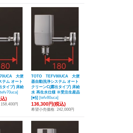
V70UCA 大便
TOTO TEFV80UCA 大便
ステム オート
器自動洗浄システム オート
出タイプ) 床給
クリーンC(露出タイプ) 床給
tefv70uca
]
水 再生水仕様 ※受注生産品
[■§]
[
tefv80uca
]
税込)
136,300円
(税込)
158,400円
希望小売価格
:
242,000円