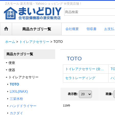
2大モール 楽天市場・Yahooショッピング Ｗ受賞店舗！
商品カテゴリ一覧
会社概要
領収書
お支払
ホーム
>
トイレアクセサリー
>
TOTO
商品カテゴリ一覧
TOTO
便座
トイレアクセサリー (全商品)
T
便器
トイレアクセサリー
セラトレーディング
ハ
TOTO
LIXIL(INAX)
表示数
:
画像
:
三栄水栓
ハンドドライヤー
119
件
カクダイ