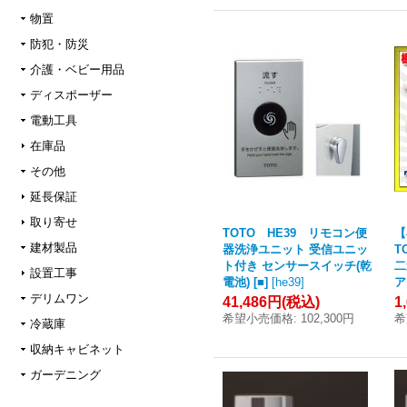
物置
防犯・防災
介護・ベビー用品
ディスポーザー
電動工具
在庫品
その他
延長保証
取り寄せ
TOTO HE39 リモコン便
【
建材製品
器洗浄ユニット 受信ユニッ
T
ト付き センサースイッチ(乾
二
設置工事
電池) [■]
[
he39
]
ア
デリムワン
41,486円
(税込)
1
希望小売価格
:
102,300円
希
冷蔵庫
収納キャビネット
ガーデニング