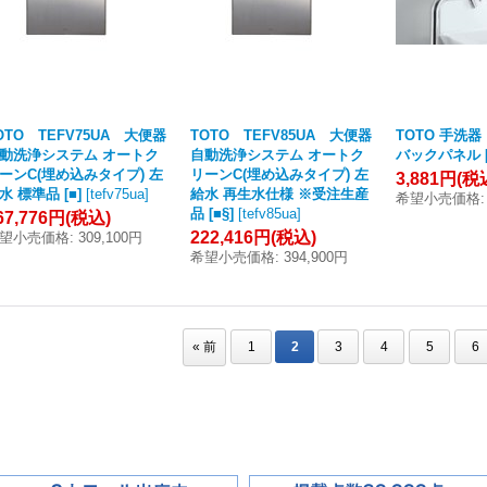
OTO TEFV75UA 大便器
TOTO TEFV85UA 大便器
TOTO 手洗器
動洗浄システム オートク
自動洗浄システム オートク
バックパネル [
ーンC(埋め込みタイプ) 左
リーンC(埋め込みタイプ) 左
3,881円
(税
水 標準品 [■]
[
tefv75ua
]
給水 再生水仕様 ※受注生産
希望小売価格
:
品 [■§]
[
tefv85ua
]
67,776円
(税込)
222,416円
(税込)
望小売価格
:
309,100円
希望小売価格
:
394,900円
«
前
1
2
3
4
5
6