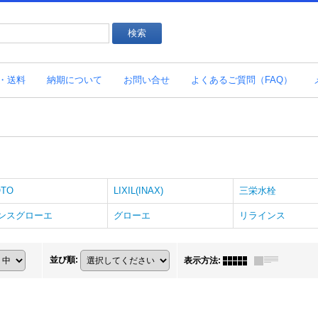
・送料
納期について
お問い合せ
よくあるご質問（FAQ）
OTO
LIXIL(INAX)
三栄水栓
ンスグローエ
グローエ
リラインス
並び順
:
表示方法
: