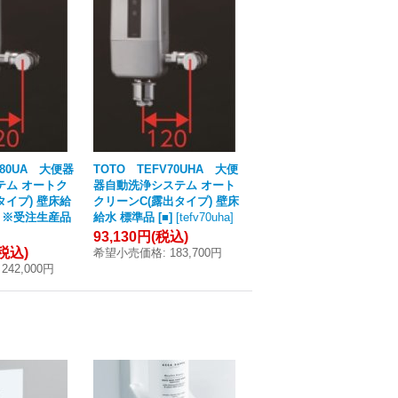
V80UA 大便器
TOTO TEFV70UHA 大便
テム オートク
器自動洗浄システム オート
タイプ) 壁床給
クリーンC(露出タイプ) 壁床
 ※受注生産品
給水 標準品 [■]
[
tefv70uha
]
]
93,130円
(税込)
(税込)
希望小売価格
:
183,700円
242,000円