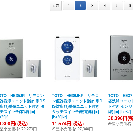
«
前
1
2
3
4
5
6
OTO HE35JR リモコン
TOTO HE30JKR リモコ
TOTO HE
器洗浄ユニット(操作系JIS
ン便器洗浄ユニット(操作系J
器洗浄ユニッ
応品)受信ユニット付き タ
IS対応品)受信ユニット付き
ト付き センサ
チスイッチ(有線) [■]
タッチスイッチ(乾電池) [■]
線) [■]
[
he37
]
e35jr
]
[
he30jkr
]
38,096円
(
9,308円
(税込)
11,574円
(税込)
希望小売価格
:
望小売価格
:
72,270円
希望小売価格
:
27,940円