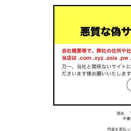
現在、
不審な
代金を支払っ