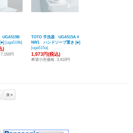
 UGA519B
TOTO 手洗器 UGA515A #
■]
[
uga519b
]
NW1 ハンドソープ置き [■]
[
uga515a
]
込)
1,973円
(税込)
7,150円
希望小売価格
:
3,410円
次
»