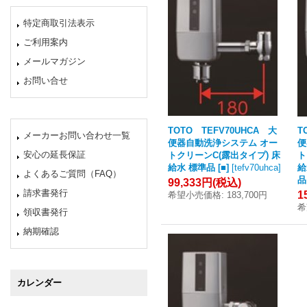
特定商取引法表示
ご利用案内
メールマガジン
お問い合せ
TOTO TEFV70UHCA 大
T
メーカーお問い合わせ一覧
便器自動洗浄システム オー
便
安心の延長保証
トクリーンC(露出タイプ) 床
ト
給水 標準品 [■]
[
tefv70uhca
]
給
よくあるご質問（FAQ）
品 
99,333円
(税込)
請求書発行
1
希望小売価格
:
183,700円
希
領収書発行
納期確認
カレンダー