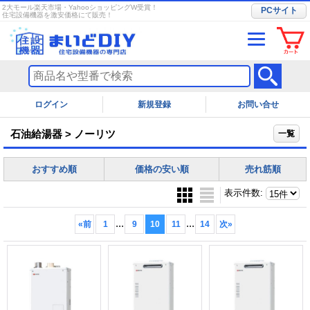
2大モール楽天市場・YahooショッピングW受賞！
PCサイト
住宅設備機器を激安価格にて販売！
ログイン
お問い合せ
石油給湯器 > ノーリツ
一覧
おすすめ順
価格の安い順
売れ筋順
表示件数
:
...
...
«
前
1
9
10
11
14
次
»