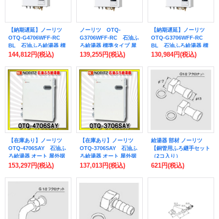
【納期遅延】ノーリツ
ノーリツ OTQ-
【納期遅延】ノーリツ
OTQ-G4706WFF-RC
G3706WFF-RC 石油ふ
OTQ-G3706WFF-RC
BL 石油ふろ給湯器 標
ろ給湯器 標準タイプ 屋
BL 石油ふろ給湯器 標
準タイプ 屋内壁掛形 強
内壁掛形 強制給排気 FF
準タイプ 屋内壁掛形 強
144,812円
(税込)
139,255円
(税込)
130,984円
(税込)
制給排気 FF式 BL認定
式 マルチリモコン付属
制給排気 FF式 BL認定
品 マルチリモコン付属
[♭♪]
品 マルチリモコン付属
[♪]
[♪]
【在庫あり】ノーリツ
【在庫あり】ノーリツ
給湯器 部材 ノーリツ
OTQ-4706SAY 石油ふ
OTQ-3706SAY 石油ふ
【銅管用ふろ継手セット
ろ給湯器 オート 屋外据
ろ給湯器 オート 屋外据
（2コ入り）
置形 リモコン別売
置形 リモコン別売
0702487】 追いだき配
153,297円
(税込)
137,013円
(税込)
621円
(税込)
(OTQ-4705SAY の後継
(OTQ-3704SAY の後継
管部材（循環アダプター
品番) [♭☆2]
品番) [♭☆2]
HX用）