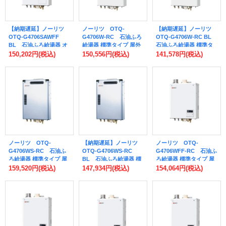
【納期遅延】ノーリツ
ノーリツ OTQ-
【納期遅延】ノーリツ
OTQ-G4706SAWFF
G4706W-RC 石油ふろ
OTQ-G4706W-RC BL
BL 石油ふろ給湯器 オ
給湯器 標準タイプ 屋外
石油ふろ給湯器 標準タ
ート 屋内壁掛形 強制給
壁掛形 マルチリモコン
イプ 屋外壁掛形 BL認定
150,202円
(税込)
150,556円
(税込)
141,578円
(税込)
排気 FF式 BL認定品 リ
付属 [♭♪]
品 マルチリモコン付属
モコン別売 [♪]
[♪]
ノーリツ OTQ-
【納期遅延】ノーリツ
ノーリツ OTQ-
G4706WS-RC 石油ふ
OTQ-G4706WS-RC
G4706WFF-RC 石油ふ
ろ給湯器 標準タイプ 屋
BL 石油ふろ給湯器 標
ろ給湯器 標準タイプ 屋
外壁掛形 ステンレス外
準タイプ 屋外壁掛形 ス
内壁掛形 強制給排気 FF
159,520円
(税込)
147,934円
(税込)
154,064円
(税込)
装 マルチリモコン付属
テンレス外装 BL認定品
式 マルチリモコン付属
[♭♪]
マルチリモコン付属 [♪]
[♭♪]