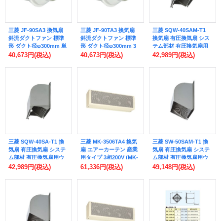
三菱 JF-90SA3 換気扇
三菱 JF-90TA3 換気扇
三菱 SQW-40SAM-T1
斜流ダクトファン 標準
斜流ダクトファン 標準
換気扇 有圧換気扇 シス
形 ダクト径φ300mm 単
形 ダクト径φ300mm 3
テム部材 有圧換気扇用
相100V (JF-90SA2 後継
相200V (JF-90TA2 後継
ウェザーカバー 適用有
40,673円
(税込)
40,673円
(税込)
42,989円
(税込)
品)
品)
圧換気扇 強化仕様40cm
給排気形 防虫網標準装
備 受注生産品 §
三菱 SQW-40SA-T1 換
三菱 MK-3506TA4 換気
三菱 SW-50SAM-T1 換
気扇 有圧換気扇 システ
扇 エアーカーテン 産業
気扇 有圧換気扇 システ
ム部材 有圧換気扇用ウ
用タイプ 3相200V (MK-
ム部材 有圧換気扇用ウ
ェザーカバー 適用有圧
3506TA3 後継品)
ェザーカバー 適用有圧
42,989円
(税込)
61,336円
(税込)
49,148円
(税込)
換気扇 強化仕様40cm
換気扇 強化仕様45・
給排気形 防鳥網標準装
50cm 排気形 防虫網標
備 受注生産品 §
準装備 受注生産品 §