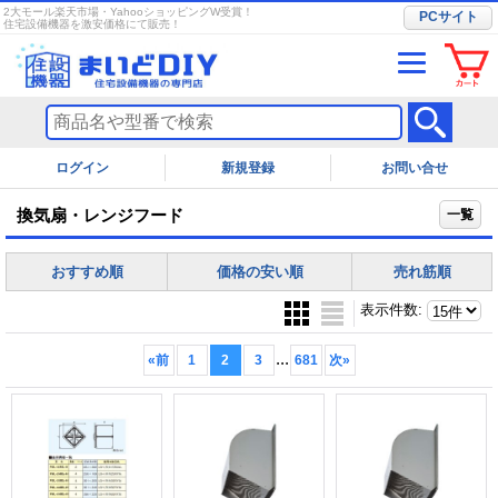
2大モール楽天市場・YahooショッピングW受賞！
PCサイト
住宅設備機器を激安価格にて販売！
ログイン
お問い合せ
換気扇・レンジフード
一覧
おすすめ順
価格の安い順
売れ筋順
表示件数
:
...
«
前
1
2
3
681
次
»