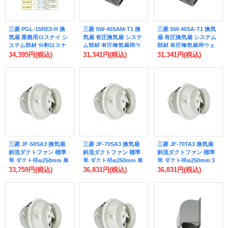
三菱 PGL-15RE3-H 換
三菱 SW-40SAM-T1 換
三菱 SW-40SA-T1 換気
気扇 業務用ロスナイ シ
気扇 有圧換気扇 システ
扇 有圧換気扇 システム
ステム部材 分割ロスナ
ム部材 有圧換気扇用ウ
部材 有圧換気扇用ウェ
イエレメント 受注生産
ェザーカバー 適用有圧
ザーカバー 適用有圧換
34,395円
(税込)
31,341円
(税込)
31,341円
(税込)
品 §
換気扇 強化仕様40cm
気扇 強化仕様40cm 排
排気形 防虫網標準装備
気形 防鳥網標準装備 受
受注生産品 §
注生産品 §
三菱 JF-50SA3 換気扇
三菱 JF-70SA3 換気扇
三菱 JF-70TA3 換気扇
斜流ダクトファン 標準
斜流ダクトファン 標準
斜流ダクトファン 標準
形 ダクト径φ250mm 単
形 ダクト径φ250mm 単
形 ダクト径φ250mm 3
相100V (JF-50SA2 後継
相100V (JF-70SA2 後継
相200V (JF-70TA2 後継
33,759円
(税込)
36,831円
(税込)
36,831円
(税込)
品)
品)
品)