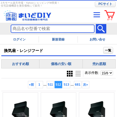
2大モール楽天市場・YahooショッピングW受賞！
PCサイト
住宅設備機器を激安価格にて販売！
ログイン
お問い合せ
換気扇・レンジフード
一覧
おすすめ順
価格の安い順
売れ筋順
表示件数
:
...
...
«
前
1
511
512
513
681
次
»