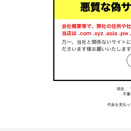
現在、
不審な
代金を支払っ