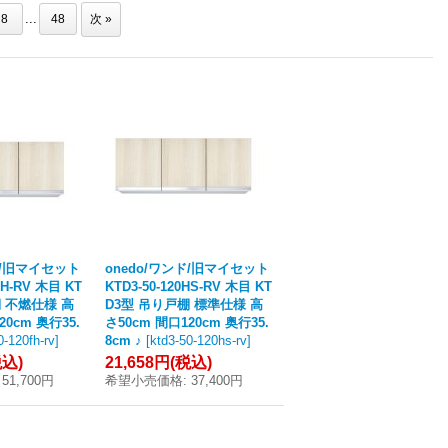
...
8
48
次
»
ド/旧マイセット
onedo/ワンド/旧マイセット
FH-RV 木目 KT
KTD3-50-120HS-RV 木目 KT
棚 不燃仕様 高
D3型 吊り戸棚 標準仕様 高
20cm 奥行35.
さ50cm 間口120cm 奥行35.
0-120fh-rv
]
8cm ♪
[
ktd3-50-120hs-rv
]
税込)
21,658円
(税込)
51,700円
希望小売価格
:
37,400円