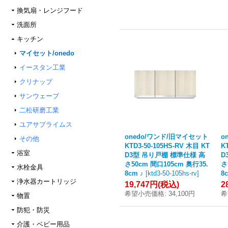
換気扇・レンジフード
洗面所
キッチン
マイセット/onedo
イースタン工業
クリナップ
サンウェーブ
二松研磨工業
ユアサプライムス
onedo/ワンド/旧マイセット
o
その他
KTD3-50-105HS-RV 木目 KT
K
浴室
D3型 吊り戸棚 標準仕様 高
D
さ50cm 間口105cm 奥行35.
さ
水栓金具
8cm ♪
[
ktd3-50-105hs-rv
]
8
浄水器カートリッジ
19,747円
(税込)
2
希望小売価格
:
34,100円
希
物置
防犯・防災
介護・ベビー用品