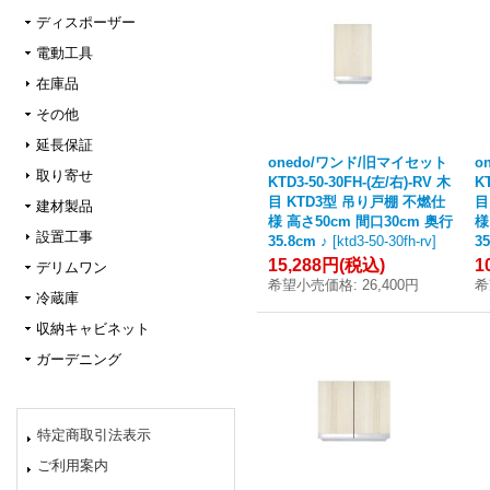
ディスポーザー
電動工具
在庫品
その他
延長保証
onedo/ワンド/旧マイセット
o
取り寄せ
KTD3-50-30FH-(左/右)-RV 木
K
目 KTD3型 吊り戸棚 不燃仕
目
建材製品
様 高さ50cm 間口30cm 奥行
様
設置工事
35.8cm ♪
[
ktd3-50-30fh-rv
]
35
15,288円
(税込)
1
デリムワン
希望小売価格
:
26,400円
希
冷蔵庫
収納キャビネット
ガーデニング
特定商取引法表示
ご利用案内