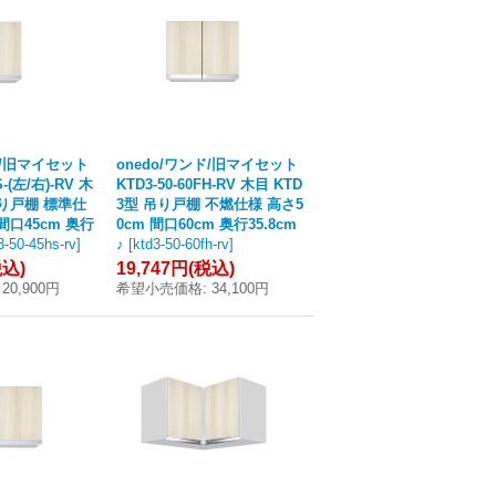
ド/旧マイセット
onedo/ワンド/旧マイセット
S-(左/右)-RV 木
KTD3-50-60FH-RV 木目 KTD
吊り戸棚 標準仕
3型 吊り戸棚 不燃仕様 高さ5
 間口45cm 奥行
0cm 間口60cm 奥行35.8cm
3-50-45hs-rv
]
♪
[
ktd3-50-60fh-rv
]
税込)
19,747円
(税込)
20,900円
希望小売価格
:
34,100円