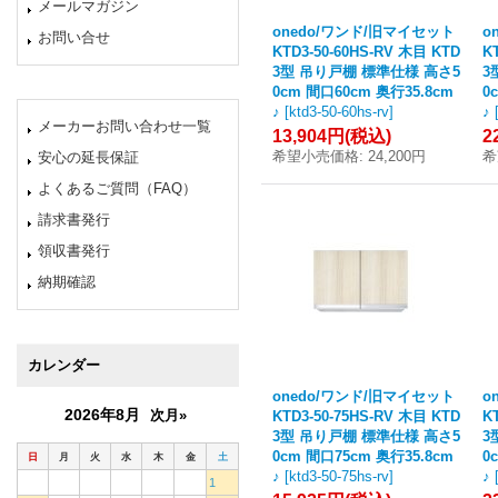
メールマガジン
onedo/ワンド/旧マイセット
o
お問い合せ
KTD3-50-60HS-RV 木目 KTD
K
3型 吊り戸棚 標準仕様 高さ5
3
0cm 間口60cm 奥行35.8cm
0
♪
[
ktd3-50-60hs-rv
]
♪
メーカーお問い合わせ一覧
13,904円
(税込)
2
希望小売価格
:
24,200円
希
安心の延長保証
よくあるご質問（FAQ）
請求書発行
領収書発行
納期確認
カレンダー
onedo/ワンド/旧マイセット
o
2026年8月
次月»
KTD3-50-75HS-RV 木目 KTD
K
3型 吊り戸棚 標準仕様 高さ5
3
0cm 間口75cm 奥行35.8cm
0
日
月
火
水
木
金
土
♪
[
ktd3-50-75hs-rv
]
♪
1