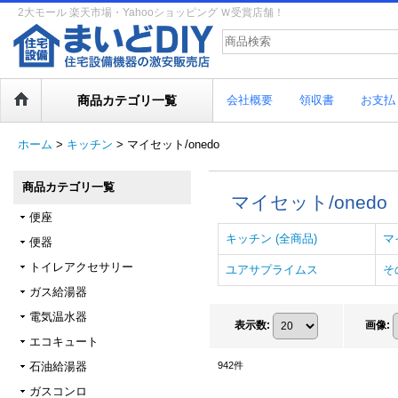
2大モール 楽天市場・Yahooショッピング Ｗ受賞店舗！
商品カテゴリ一覧
会社概要
領収書
お支払
ホーム
>
キッチン
>
マイセット/onedo
商品カテゴリ一覧
マイセット/onedo
便座
キッチン (全商品)
マ
便器
トイレアクセサリー
ユアサプライムス
そ
ガス給湯器
電気温水器
表示数
:
画像
:
エコキュート
石油給湯器
942
件
ガスコンロ