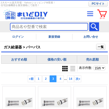
2大モール楽天市場・YahooショッピングW受賞！
PCサイト
住宅設備機器を激安価格にて販売！
ログイン
お問い合せ
ガス給湯器 > パーパス
一覧
おすすめ順
価格の安い順
売れ筋順
表示件数
:
...
«
前
1
2
3
4
14
次
»