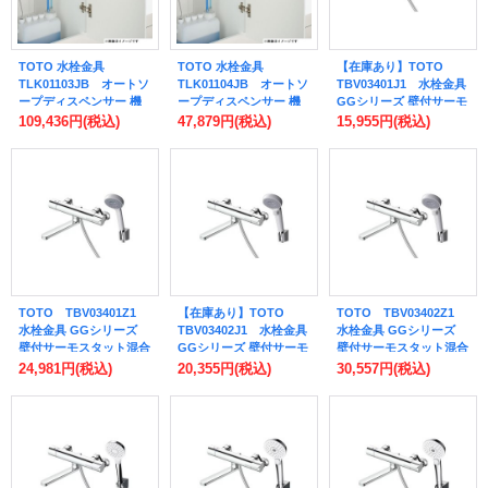
TOTO 水栓金具
TOTO 水栓金具
【在庫あり】TOTO
TLK01103JB オートソ
TLK01104JB オートソ
TBV03401J1 水栓金具
ープディスペンサー 機
ープディスペンサー 機
GGシリーズ 壁付サーモ
能部 AC100V 3連 (旧品
能部 AC100V 1連 (旧品
スタット混合水栓 (コン
109,436円
(税込)
47,879円
(税込)
15,955円
(税込)
番TLK01103JA)
番TLK01104JA)
フォートウエーブ) スパ
ウト170mm [☆2]
TOTO TBV03401Z1
【在庫あり】TOTO
TOTO TBV03402Z1
水栓金具 GGシリーズ
TBV03402J1 水栓金具
水栓金具 GGシリーズ
壁付サーモスタット混合
GGシリーズ 壁付サーモ
壁付サーモスタット混合
水栓 (コンフォートウエ
スタット混合水栓 (コン
水栓 (コンフォートウエ
24,981円
(税込)
20,355円
(税込)
30,557円
(税込)
ーブ) スパウト170mm
フォートウエーブクリッ
ーブクリック) スパウト
寒冷地用 [■]
ク) スパウト170mm
170mm 寒冷地用 [■]
[☆2]