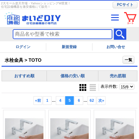
2大モール楽天市場・YahooショッピングW受賞！
PCサイト
住宅設備機器を激安価格にて販売！
ログイン
お問い合せ
水栓金具 > TOTO
一覧
おすすめ順
価格の安い順
売れ筋順
表示件数
:
...
...
«
前
1
4
5
6
62
次
»