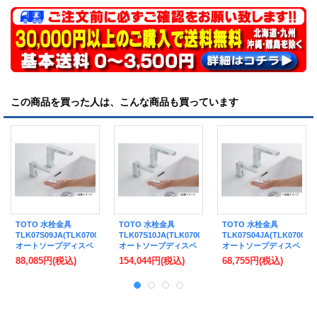
この商品を買った人は、こんな商品も買っています
TOTO 水栓金具
TOTO 水栓金具
TOTO 水栓金具
TLK07S09JA(TLK07003JA+TLK01101JB)
TLK07S10JA(TLK07003JA+TLK01102JB)
TLK07S04JA(TLK07001
オートソープディスペ
オートソープディスペ
オートソープディスペ
ンサーセット 丸スパ
ンサーセット 丸スパ
ンサーセット 丸スパ
88,085円
(税込)
154,044円
(税込)
68,755円
(税込)
ウト 1連 3L (旧品番
ウト 2連 3L (旧品番
ウト 1連 1L (旧品番
TLK07S09J)
TLK07S10J)
TLK07S04J)