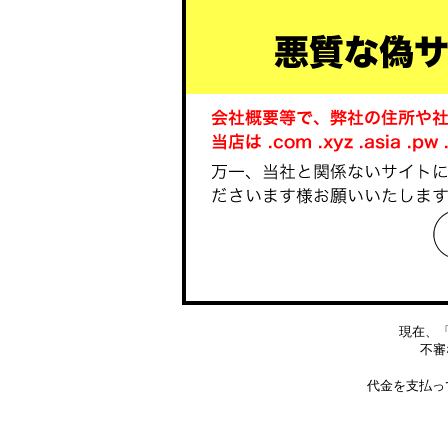
現在、
不審な
代金を支払っ