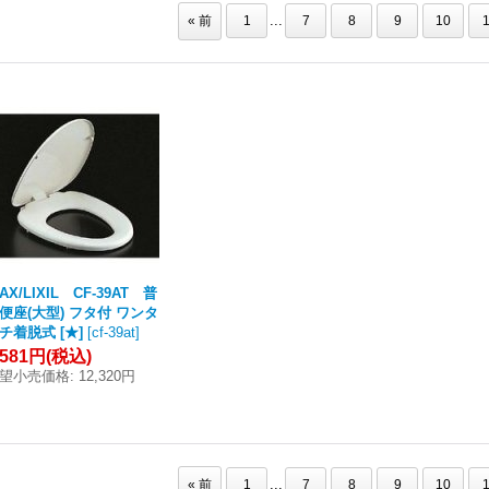
...
«
前
1
7
8
9
10
1
NAX/LIXIL CF-39AT 普
便座(大型) フタ付 ワンタ
チ着脱式 [★]
[
cf-39at
]
,581円
(税込)
望小売価格
:
12,320円
...
«
前
1
7
8
9
10
1