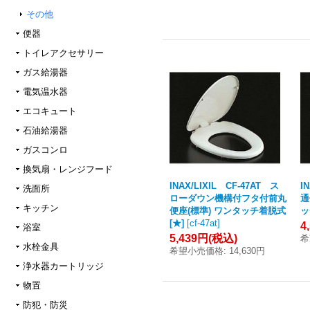
その他
便器
トイレアクセサリー
ガス給湯器
電気温水器
エコキュート
石油給湯器
ガスコンロ
換気扇・レンジフード
INAX/LIXIL CF-47AT ス
I
洗面所
ローダウン機構付フタ付前丸
通
キッチン
便座(標準) ワンタッチ着脱式
ッ
[★]
[
cf-47at
]
4
浴室
5,439円
(税込)
希
水栓金具
希望小売価格
:
14,630円
浄水器カートリッジ
物置
防犯・防災