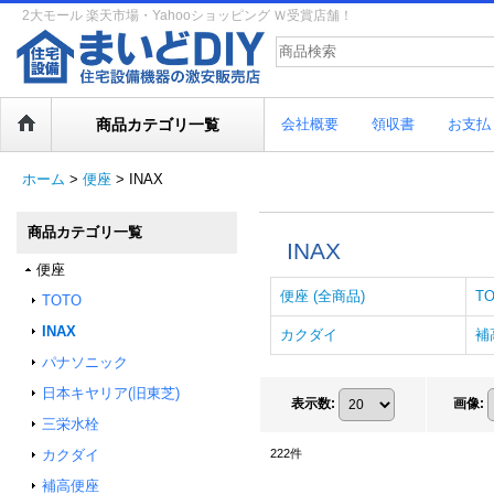
2大モール 楽天市場・Yahooショッピング Ｗ受賞店舗！
商品カテゴリ一覧
会社概要
領収書
お支払
ホーム
>
便座
>
INAX
商品カテゴリ一覧
INAX
便座
便座 (全商品)
T
TOTO
INAX
カクダイ
補
パナソニック
日本キヤリア(旧東芝)
表示数
:
画像
:
三栄水栓
カクダイ
222
件
補高便座