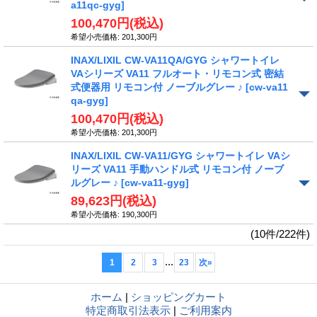
a11qc-gyg]
100,470円
(税込)
希望小売価格
:
201,300円
INAX/LIXIL CW-VA11QA/GYG シャワートイレ
VAシリーズ VA11 フルオート・リモコン式 密結
式便器用 リモコン付 ノーブルグレー ♪
[cw-va11
qa-gyg]
100,470円
(税込)
希望小売価格
:
201,300円
INAX/LIXIL CW-VA11/GYG シャワートイレ VAシ
リーズ VA11 手動ハンドル式 リモコン付 ノーブ
ルグレー ♪
[cw-va11-gyg]
89,623円
(税込)
希望小売価格
:
190,300円
(10件/222件)
...
1
2
3
23
次
»
ホーム
|
ショッピングカート
特定商取引法表示
|
ご利用案内