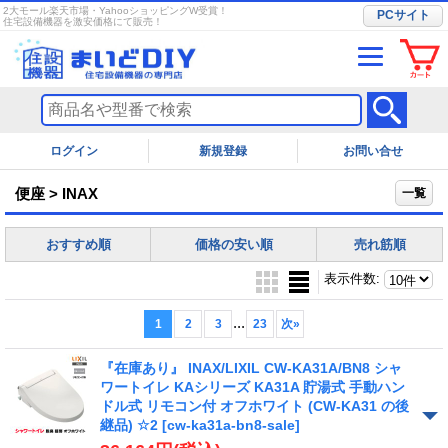
2大モール楽天市場・YahooショッピングW受賞！
PCサイト
住宅設備機器を激安価格にて販売！
ログイン
お問い合せ
便座 > INAX
一覧
おすすめ順
価格の安い順
売れ筋順
表示件数
:
...
1
2
3
23
次
»
『在庫あり』 INAX/LIXIL CW-KA31A/BN8 シャ
ワートイレ KAシリーズ KA31A 貯湯式 手動ハン
ドル式 リモコン付 オフホワイト (CW-KA31 の後
継品) ☆2
[cw-ka31a-bn8-sale]