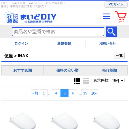
2大モール楽天市場・YahooショッピングW受賞！
PCサイト
住宅設備機器を激安価格にて販売！
ログイン
お問い合せ
便座 > INAX
一覧
おすすめ順
価格の安い順
売れ筋順
表示件数
:
...
...
«
前
1
4
5
6
15
次
»