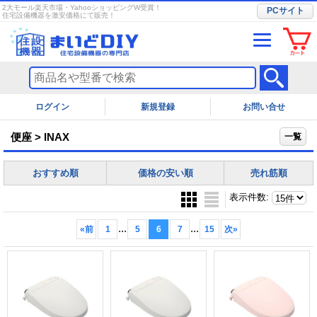
2大モール楽天市場・YahooショッピングW受賞！
PCサイト
住宅設備機器を激安価格にて販売！
ログイン
お問い合せ
便座 > INAX
一覧
おすすめ順
価格の安い順
売れ筋順
表示件数
:
...
...
«
前
1
5
6
7
15
次
»