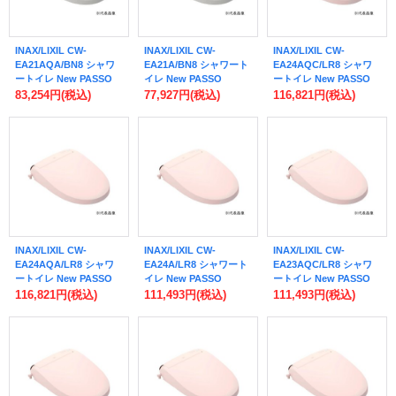
INAX/LIXIL CW-
INAX/LIXIL CW-
INAX/LIXIL CW-
EA21AQA/BN8 シャワ
EA21A/BN8 シャワート
EA24AQC/LR8 シャワ
ートイレ New PASSO
イレ New PASSO
ートイレ New PASSO
EA21A フルオート・リ
EA21A 手動ハンドル式
EA24A フルオート・リ
83,254円
(税込)
77,927円
(税込)
116,821円
(税込)
モコン式 密結式便器用
リモコン付 オフホワイ
モコン式 アメージュ便
リモコン付 オフホワイ
ト (CW-EA21 の後継品)
器用 リモコン付 ピンク
ト ♪
♪
(CW-EA24QC の後継品)
受注生産 ♪§
INAX/LIXIL CW-
INAX/LIXIL CW-
INAX/LIXIL CW-
EA24AQA/LR8 シャワ
EA24A/LR8 シャワート
EA23AQC/LR8 シャワ
ートイレ New PASSO
イレ New PASSO
ートイレ New PASSO
EA24A フルオート・リ
EA24A 手動ハンドル式
EA23A フルオート・リ
116,821円
(税込)
111,493円
(税込)
111,493円
(税込)
モコン式 密結式便器用
リモコン付 ピンク (CW-
モコン式 アメージュ便
リモコン付 ピンク 受注
EA24 の後継品) 受注生
器用 リモコン付 ピンク
生産 ♪§
産 ♪§
(CW-EA23QC の後継品)
受注生産 ♪§