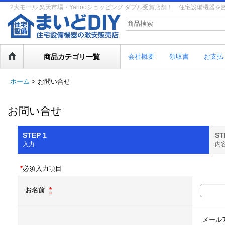
2大モール 楽天市場・Yahooショッピング ダブル受賞店舗！ 住宅設備機器
商品カテゴリ一覧
会社概要
領収書
お支払
ホーム
>
お問い合せ
お問い合せ
STEP 1
ST
入力
内
*
必須入力項目
お名前
*
メール