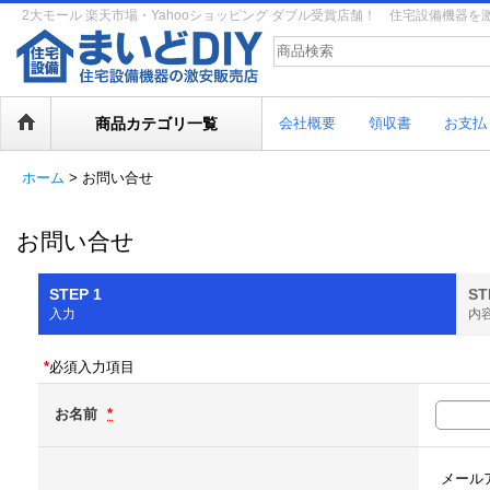
2大モール 楽天市場・Yahooショッピング ダブル受賞店舗！ 住宅設備機器
商品カテゴリ一覧
会社概要
領収書
お支払
ホーム
>
お問い合せ
お問い合せ
STEP 1
ST
入力
内
*
必須入力項目
お名前
*
メール