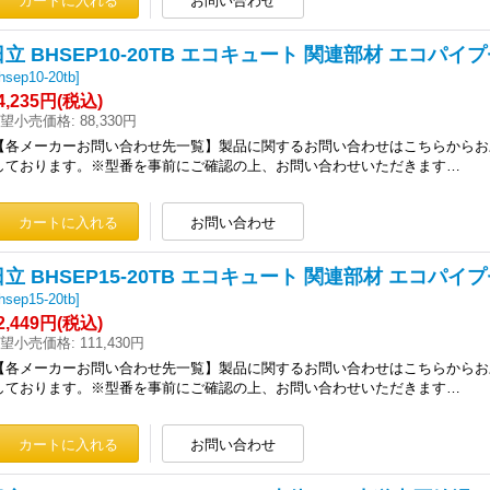
日立 BHSEP10-20TB エコキュート 関連部材 エコパイ
hsep10-20tb
]
4,235円
(税込)
望小売価格
:
88,330円
【各メーカーお問い合わせ先一覧】製品に関するお問い合わせはこちらからお願
しております。※型番を事前にご確認の上、お問い合わせいただきます…
日立 BHSEP15-20TB エコキュート 関連部材 エコパイ
hsep15-20tb
]
2,449円
(税込)
望小売価格
:
111,430円
【各メーカーお問い合わせ先一覧】製品に関するお問い合わせはこちらからお願
しております。※型番を事前にご確認の上、お問い合わせいただきます…