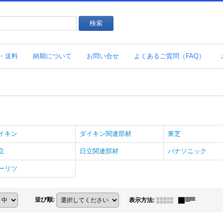
・送料
納期について
お問い合せ
よくあるご質問（FAQ）
イキン
ダイキン関連部材
東芝
立
日立関連部材
パナソニック
ーリツ
並び順
:
表示方法
: