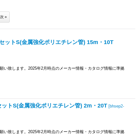
次
»
プセットS(金属強化ポリエチレン管) 15m・10T
い致します。2025年2月時点のメーカー情報・カタログ情報に準拠
セットS(金属強化ポリエチレン管) 2m・20T
[
bhsep2-
い致します。2025年2月時点のメーカー情報・カタログ情報に準拠