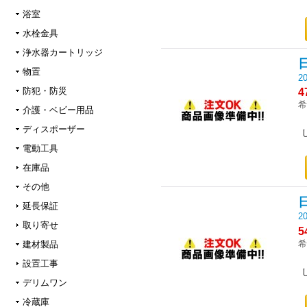
浴室
水栓金具
浄水器カートリッジ
物置
20
防犯・防災
4
希
介護・ベビー用品
ディスポーザー
電動工具
在庫品
その他
延長保証
20
取り寄せ
5
希
建材製品
設置工事
デリムワン
冷蔵庫