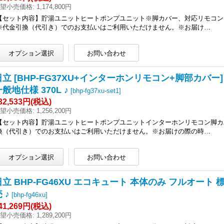
望小売価格
:
1,174,800円
【セット内容】貯湯ユニットヒートポンプユニット※脚カバー、対応リモコン
※代金引換（代引き）でのお支払いはご利用いただけません。※お届け…
日立 [BHP-FG37XU+インターホンリモコン+脚部カバー
般地仕様 370L ♪
[
bhp-fg37xu-set1
]
32,533円
(税込)
望小売価格
:
1,256,200円
【セット内容】貯湯ユニットヒートポンプユニットインターホンリモコン脚カ
換（代引き）でのお支払いはご利用いただけません。※お届けの際の時…
日立 BHP-FG46XU エコキュート 本体のみ フルオート 
 ♪
[
bhp-fg46xu
]
41,269円
(税込)
望小売価格
:
1,289,200円