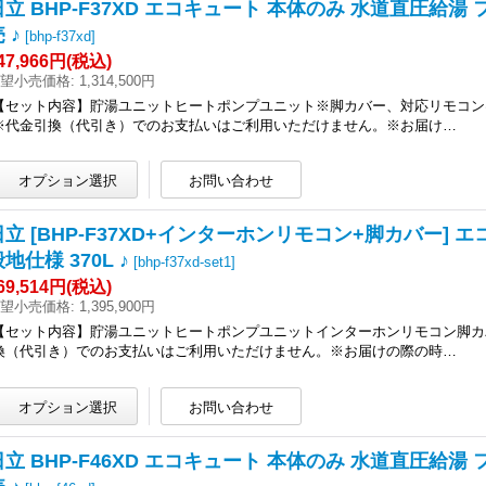
日立 BHP-F37XD エコキュート 本体のみ 水道直圧給湯
 ♪
[
bhp-f37xd
]
47,966円
(税込)
望小売価格
:
1,314,500円
【セット内容】貯湯ユニットヒートポンプユニット※脚カバー、対応リモコン
※代金引換（代引き）でのお支払いはご利用いただけません。※お届け…
日立 [BHP-F37XD+インターホンリモコン+脚カバー]
地仕様 370L ♪
[
bhp-f37xd-set1
]
69,514円
(税込)
望小売価格
:
1,395,900円
【セット内容】貯湯ユニットヒートポンプユニットインターホンリモコン脚カ
換（代引き）でのお支払いはご利用いただけません。※お届けの際の時…
日立 BHP-F46XD エコキュート 本体のみ 水道直圧給湯