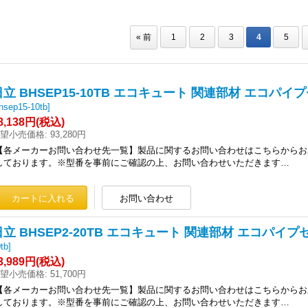
«
前
1
2
3
4
5
日立 BHSEP15-10TB エコキュート 関連部材 エコパイ
hsep15-10tb
]
8,138円
(税込)
望小売価格
:
93,280円
【各メーカーお問い合わせ先一覧】製品に関するお問い合わせはこちらからお願
しております。※型番を事前にご確認の上、お問い合わせいただきます…
日立 BHSEP2-20TB エコキュート 関連部材 エコパイプ
tb
]
3,989円
(税込)
望小売価格
:
51,700円
【各メーカーお問い合わせ先一覧】製品に関するお問い合わせはこちらからお願
しております。※型番を事前にご確認の上、お問い合わせいただきます…