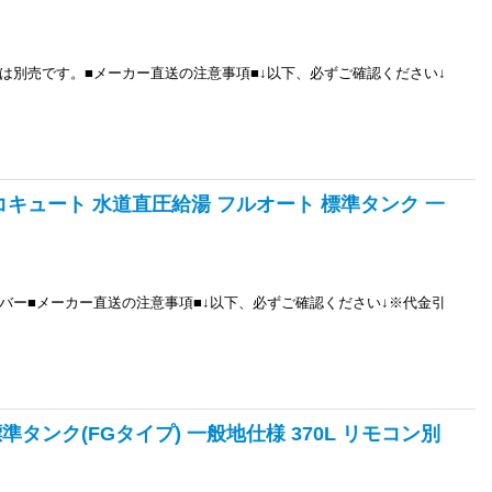
は別売です。■メーカー直送の注意事項■↓以下、必ずご確認ください↓
 エコキュート 水道直圧給湯 フルオート 標準タンク 一
バー■メーカー直送の注意事項■↓以下、必ずご確認ください↓※代金引
標準タンク(FGタイプ) 一般地仕様 370L リモコン別