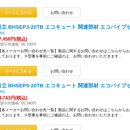
日立 BHSEP3-20TB エコキュート 関連部材 エコパイプ
tb
]
7,458円
(税込)
望小売価格
:
56,100円
【各メーカーお問い合わせ先一覧】製品に関するお問い合わせはこちらからお願
しております。※型番を事前にご確認の上、お問い合わせいただきます…
日立 BHSEP5-20TB エコキュート 関連部材 エコパイプ
tb
]
4,743円
(税込)
望小売価格
:
65,340円
【各メーカーお問い合わせ先一覧】製品に関するお問い合わせはこちらからお願
しております。※型番を事前にご確認の上、お問い合わせいただきます…