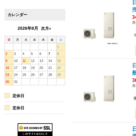
売
カレンダー
3
希
2026年8月
次月»
日
月
火
水
木
金
土
1
2
3
4
5
6
7
8
9
10
11
12
13
14
15
16
17
18
19
20
21
22
般
23
24
25
26
27
28
29
3
30
31
希
定休日
定休日