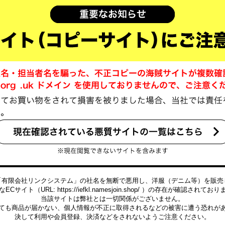
「有限会社リンクシステム」の社名を無断で悪用し、洋服（デニム等）を販売
ECサイト（URL: https://iefkl.namesjoin.shop/ ）の存在が確認されてお
当該サイトは弊社とは一切関係がございません。
ても商品が届かない、個人情報が不正に取得されるなどの被害に遭う恐れが
決して利用や会員登録、決済などをされないようご注意ください。