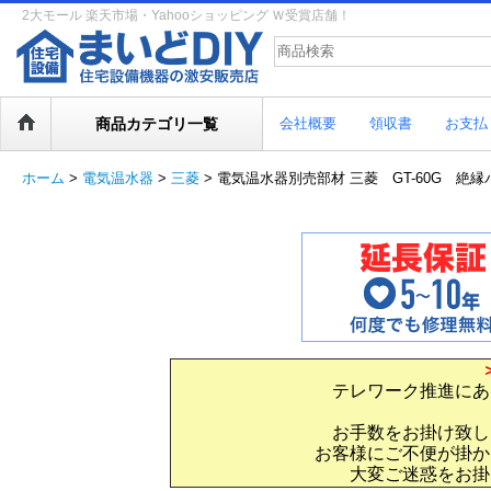
2大モール 楽天市場・Yahooショッピング Ｗ受賞店舗！
商品カテゴリ一覧
会社概要
領収書
お支払
ホーム
>
電気温水器
>
三菱
>
電気温水器別売部材 三菱 GT-60G 絶縁パイプ
テレワーク推進にあ
お手数をお掛け致し
お客様にご不便が掛か
大変ご迷惑をお掛