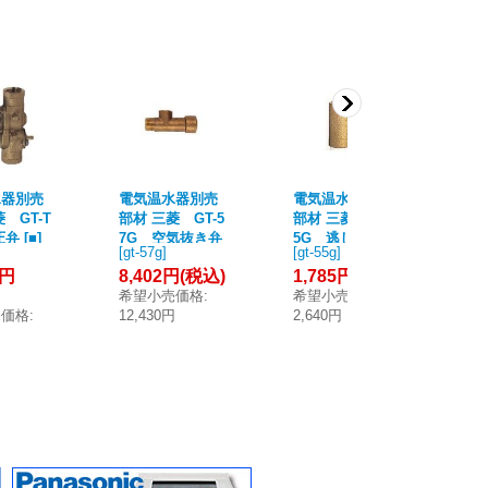
水器別売
電気温水器別売
電気温水器別売
電
 GT-T
部材 三菱 GT-5
部材 三菱 GT-5
部
弁 [■]
7G 空気抜き弁
5G 逃し弁特殊
1
[
gt-57g
]
[
gt-55g
]
[
gt
特殊チーズ [■]
チーズ [■]
生産
2円
8,402円
(税込)
1,785円
(税込)
31
(
希望小売価格
:
希望小売価格
:
売価格
:
12,430円
2,640円
希
円
45