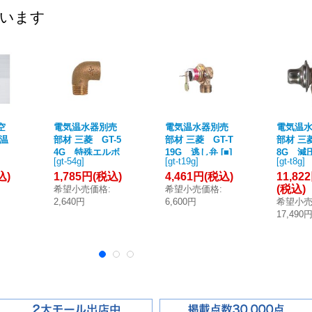
ています
空
電気温水器別売
電気温水器別売
電気温
気温
部材 三菱 GT-5
部材 三菱 GT-T
部材 三菱
4G 特殊エルボ
19G 逃し弁 [■]
8G 減圧
[
gt-54g
]
[
gt-t19g
]
[
gt-t8g
]
[■]
込)
1,785円
(税込)
4,461円
(税込)
11,82
(税込)
希望小売価格
:
希望小売価格
:
2,640円
6,600円
希望小
17,490