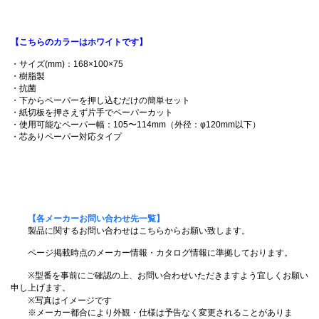
【こちらのカラーはホワイトです】
・サイズ(mm)：168×100×75
・樹脂製
・抗菌
・下からペーパーを押し込むだけの簡単セット
・紙切板を押さえず片手でペーパーカット
・使用可能なペーパー幅：105〜114mm（外径：φ120mm以下）
・芯ありペーパー対応タイプ
【各メーカーお問い合わせ先一覧】
製品に関するお問い合わせはこちらからお願い致します。
ページ掲載時点のメーカー情報・カタログ情報に準拠しております。
※型番を事前にご確認の上、お問い合わせいただきますよう宜しくお願い
申し上げます。
※写真はイメージです
※メーカー都合により外観・仕様は予告なく変更されることがありま