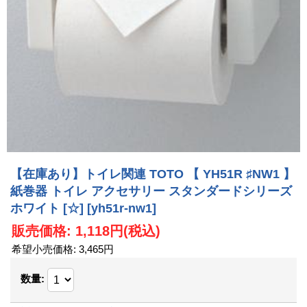
【在庫あり】トイレ関連 TOTO 【 YH51R ♯NW1 】
紙巻器 トイレ アクセサリー スタンダードシリーズ
ホワイト [☆]
[yh51r-nw1]
販売価格
:
1,118円
(税込)
希望小売価格
:
3,465円
数量
: