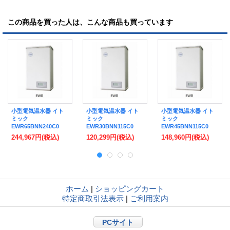
この商品を買った人は、こんな商品も買っています
小型電気温水器 イト
小型電気温水器 イト
小型電気温水器 イト
ミック
ミック
ミック
EWR65BNN240C0
EWR30BNN115C0
EWR45BNN115C0
EWRシリーズ 単相
EWRシリーズ 単相
EWRシリーズ 単相
244,967円
(税込)
120,299円
(税込)
148,960円
(税込)
200V 4.0kW 貯湯量
100V 1.5kW 貯湯量
100V 1.5kW 貯湯量
65L 開放式 受注生産
30L 開放式 受注生産
45L 開放式 受注生産
品 [■§]
品 [■§]
品 [■§]
ホーム
|
ショッピングカート
特定商取引法表示
|
ご利用案内
PCサイト