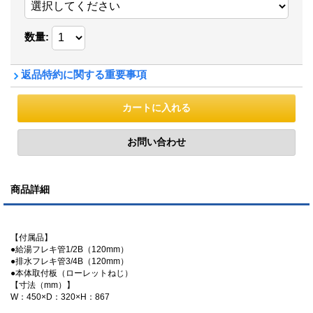
数量
:
返品特約に関する重要事項
商品詳細
【付属品】
●給湯フレキ管1/2B（120mm）
●排水フレキ管3/4B（120mm）
●本体取付板（ローレットねじ）
【寸法（mm）】
W：450×D：320×H：867