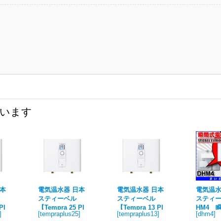
ています
日本
電気温水器 日本
電気温水器 日本
電気温水
スティーベル
スティーベル
スティー
Pl
【Tempra 25 Pl
【Tempra 13 Pl
HM4 
]
[
tempraplus25
]
[
tempraplus13
]
[
dhm4
]
電気
us】 瞬間式電気
us】 瞬間式電気
気温水器