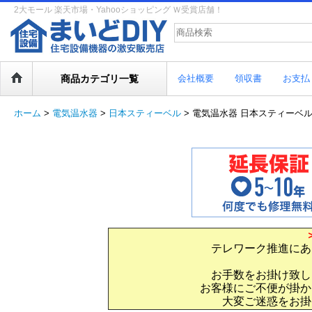
2大モール 楽天市場・Yahooショッピング Ｗ受賞店舗！
商品カテゴリ一覧
会社概要
領収書
お支払
ホーム
>
電気温水器
>
日本スティーベル
>
電気温水器 日本スティーベル 【Tem
テレワーク推進にあ
お手数をお掛け致し
お客様にご不便が掛か
大変ご迷惑をお掛