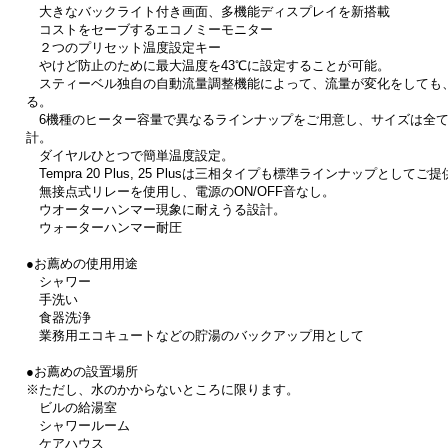
大きなバックライト付き画面、多機能ディスプレイを新搭載
コストをセーブするエコノミーモニター
２つのプリセット温度設定キー
やけど防止のために最大温度を43℃に設定することが可能。
スティーベル独自の自動流量調整機能によって、流量が変化をしても
る。
6機種のヒーター容量で異なるラインナップをご用意し、サイズは全て同じ（
計。
ダイヤルひとつで簡単温度設定。
Tempra 20 Plus, 25 Plusは三相タイプも標準ラインナップとしてご
無接点式リレーを使用し、電源のON/OFF音なし。
ウオーターハンマー現象に耐えうる設計。
ウォーターハンマー耐圧
●お薦めの使用用途
シャワー
手洗い
食器洗浄
業務用エコキュートなどの貯湯のバックアップ用として
●お薦めの設置場所
※ただし、水のかからないところに限ります。
ビルの給湯室
シャワールーム
ケアハウス