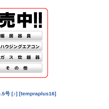
号 [♪]
[
tempraplus16
]