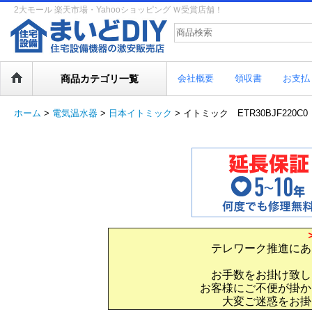
2大モール 楽天市場・Yahooショッピング Ｗ受賞店舗！
商品カテゴリ一覧
会社概要
領収書
お支払
ホーム
>
電気温水器
>
日本イトミック
>
イトミック ETR30BJF220C
テレワーク推進にあ
お手数をお掛け致し
お客様にご不便が掛か
大変ご迷惑をお掛