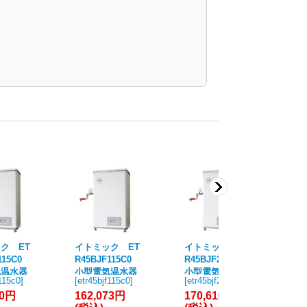
ク ET
イトミック ET
イトミック ET
イ
F115C0
R45BJF115C0
R45BJF230C0
R6
気温水器
小型電気温水器
小型電気温水器
小
f115c0
]
[
etr45bjf115c0
]
[
etr45bjf230c0
]
[
et
リーズ 単
ETRシリーズ 単
ETRシリーズ 単
E
60円
162,073円
170,616円
24
1.5kW
相100V 1.5kW
相200V 3.0kW
相2