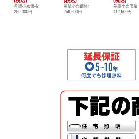
(税込)
(税込)
(税込)
貯湯量30L 開放
貯湯量20L 開放
貯湯量65L 開
希望小売価格
:
希望小売価格
:
希望小売価格
:
式 蛇口向き正面
式 蛇口向き正面
式 蛇口向き
289,300円
259,600円
412,500円
※受注生産品 [■
※受注生産品 [■
※受注生産品 
§]
§]
§]