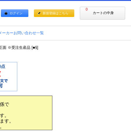
0
カートの中身
ログイン
新規登録はこちら
メーカーお問い合わせ一覧
正面 ※受注生産品 [■§]
係で
す。
ます。
。