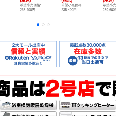
(税込)
(税込)
(税込)
放
貯湯量12L 開放
貯湯量12L 開放
貯湯量20
希望小売価格
:
希望小売価格
:
希望小
正面
式 蛇口向き正面
式 蛇口向き正面
式 蛇口
235,400円
235,400円
259,60
[■
※受注生産品 [■
※受注生産品 [■
※受注生
§]
§]
§]