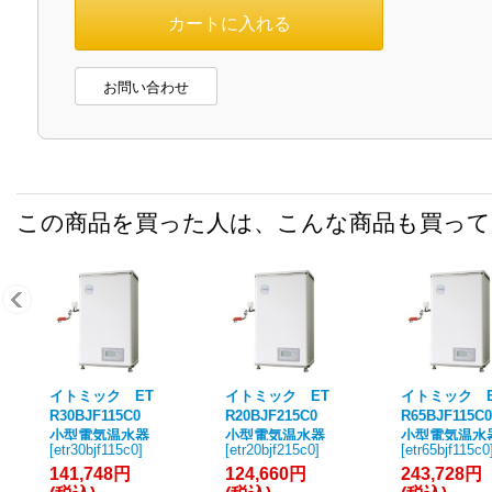
お問い合わせ
この商品を買った人は、こんな商品も買っ
イトミック ET
イトミック ET
イトミック 
R30BJF115C0
R20BJF215C0
R65BJF115
小型電気温水器
小型電気温水器
小型電気温水
[
etr30bjf115c0
]
[
etr20bjf215c0
]
[
etr65bjf115c0
ETRシリーズ 単
ETRシリーズ 単
ETRシリーズ
141,748円
124,660円
243,728円
相100V 1.5kW
相200V 1.5kW
相100V 1.5k