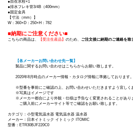
●自在水栓×1
●排水フレキ管3/4B（400mm）
●固定金具
【寸法（mm）】
W：360×D：250×H：782
■納期にご注意ください■
こちらの商品は、
【受注生産品】
のため、
ご注文後に納期のご連絡を致
【各メーカーお問い合わせ先一覧】
製品に関するお問い合わせはこちらからお願い致します。
2020年8月時点のメーカー情報・カタログ情報に準拠しております
※型番を事前にご確認の上、お問い合わせいただきますよう宜しく
※写真はイメージです
※メーカー都合により外観・仕様は予告なく変更されることがあり
ご購入前にメーカーサイト等でご確認をお願い致します。
カテゴリ：小型電気温水器 電気温水器 温水器
メーカー：日本イトミック イトミック ITOMIC
型番：ETR30BJF220C0