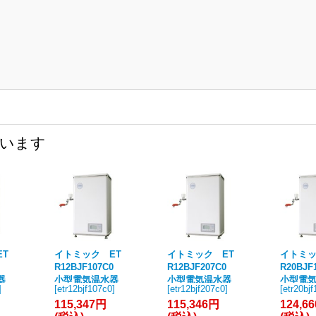
ています
ET
イトミック ET
イトミック ET
イトミッ
C0
R12BJF107C0
R12BJF207C0
R20BJ
器
小型電気温水器
小型電気温水器
小型電
]
[
etr12bjf107c0
]
[
etr12bjf207c0
]
[
etr20bj
 単
ETRシリーズ 単
ETRシリーズ 単
ETRシ
115,347円
115,346円
124,6
W
相100V 0.75kW
相200V 0.75kW
相100V 