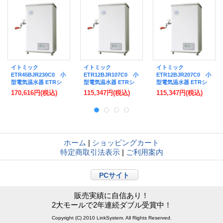
イトミック
イトミック
イトミック
ETR45BJR230C0 小
ETR12BJR107C0 小
ETR12BJR207C0 小
型電気温水器 ETRシ
型電気温水器 ETRシ
型電気温水器 ETRシ
リーズ 単相200V
リーズ 単相100V
リーズ 単相200V
170,616円
(税込)
115,347円
(税込)
115,347円
(税込)
3.0kW 貯湯量45L 開放
0.75kW 貯湯量12L 開
0.75kW 貯湯量12L 開
式 蛇口向き右向き ※
放式 蛇口向き右向き
放式 蛇口向き右向き
受注生産品 [■§]
※受注生産品 [■§]
※受注生産品 [■§]
ホーム
|
ショッピングカート
特定商取引法表示
|
ご利用案内
PCサイト
販売実績に自信あり！
2大モールで2年連続ダブル受賞中！
Copyright (C) 2010 LinkSystem. All Rights Reserved.