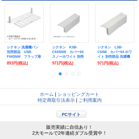
シナネン 洗濯機パン
シナネン KSB-
シナネン LSB-
別売部品 USB-
C64SNW カバー64
C64W カバー64 ホワ
F64SNW フラップ扉
スノーホワイト 別売
イト 別売部品 洗濯機
スノーホワイト
部品 洗濯機パン用
パン用 [■♪【本体同時
893円
(税込)
971円
(税込)
971円
(税込)
[♪■【本体同時購入の
[■♪【本体同時購入の
購入のみ】]
み】]
み】]
ホーム
|
ショッピングカート
特定商取引法表示
|
ご利用案内
PCサイト
販売実績に自信あり！
2大モールで2年連続ダブル受賞中！