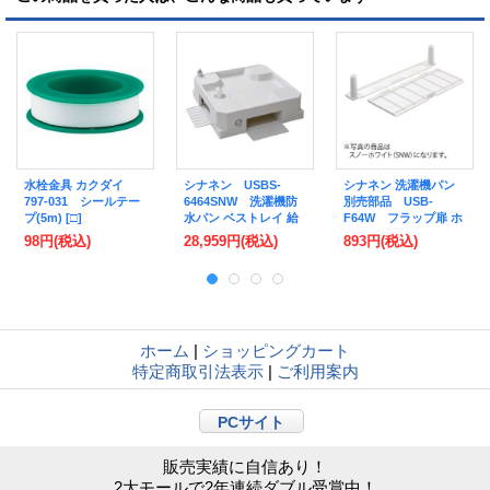
水栓金具 カクダイ
シナネン USBS-
シナネン 洗濯機パン
797-031 シールテー
6464SNW 洗濯機防
別売部品 USB-
プ(5m) [□]
水パン ベストレイ 給
F64W フラップ扉 ホ
水栓付64床上点検タイ
ワイト [♪■【本体同時
98円
(税込)
28,959円
(税込)
893円
(税込)
プ トラップタイプ:セ
購入のみ】]
ンター 透明ヨコ引き
トラップ付 スノーホ
ワイト [■♪]
ホーム
|
ショッピングカート
特定商取引法表示
|
ご利用案内
PCサイト
販売実績に自信あり！
2大モールで2年連続ダブル受賞中！