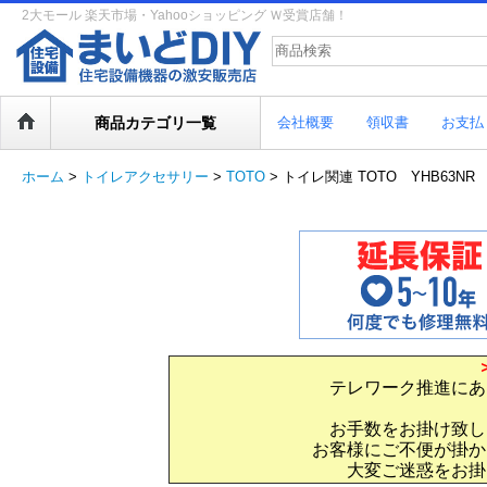
2大モール 楽天市場・Yahooショッピング Ｗ受賞店舗！
商品カテゴリ一覧
会社概要
領収書
お支払
ホーム
>
トイレアクセサリー
>
TOTO
>
トイレ関連 TOTO YHB63NR 
テレワーク推進にあ
お手数をお掛け致し
お客様にご不便が掛か
大変ご迷惑をお掛