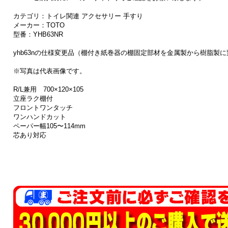
カテゴリ：トイレ関連 アクセサリー 手すり
メーカー：TOTO
型番：YHB63NR
yhb63nの仕様変更品（棚付き紙巻器の棚固定部材を金属製から樹脂製に
※写真は代表画像です。
R/L兼用 700×120×105
立座ラク棚付
フロントワンタッチ
ワンハンドカット
ペーパー幅105〜114mm
芯あり対応