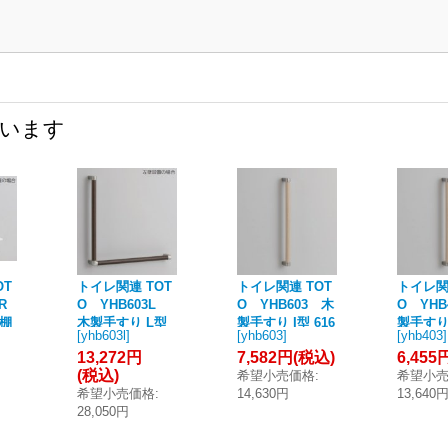
ています
OT
トイレ関連 TOT
トイレ関連 TOT
トイレ関
R
O YHB603L
O YHB603 木
O YHB
棚
木製手すり L型
製手すり I型 616
製手すり 
[
yhb603l
]
[
yhb603
]
[
yhb403
]
収納
[■]
mm [■]
mm [■]
13,272円
7,582円
(税込)
6,455
]
(税込)
希望小売価格
:
希望小
希望小売価格
:
14,630円
13,640
28,050円