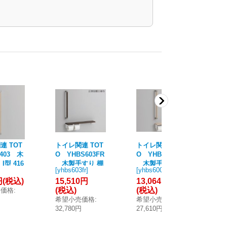
連 TOT
トイレ関連 TOT
トイレ関連 TOT
ト
403 木
O YHBS603FR
O YHBS600F
O 
I型 416
木製手すり 棚
木製手すり 棚
R
[
yhbs603fr
]
[
yhbs600f
]
[
yh
別体タイプ R/L
付二連紙巻器タ
棚
円
(税込)
15,510円
13,064円
17
兼用 ※2梱包 [■]
イプ R/L兼用 [■]
納付
(税込)
(税込)
(
売価格
:
2梱
円
希望小売価格
:
希望小売価格
:
希
32,780円
27,610円
36