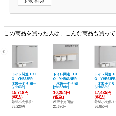
お問い合わせ
この商品を買った人は、こんな商品も買っ
トイレ関連 TOT
トイレ関連 TOT
トイレ関連 T
O YHB63FR
O YHB63NBR
O YHB63FB
木製手すり 棚一
木製手すり 棚
木製手すり 
[
yhb63fr
]
[
yhb63nbr
]
[
yhb63fbr
]
体タイプ R/L兼
タイプ(収納付)
一体タイプ(
15,718円
10,254円
17,435円
用 [■]
R/L兼用 [■]
付) R/L兼用 [■
(税込)
(税込)
(税込)
希望小売価格
:
希望小売価格
:
希望小売価格
:
33,220円
21,670円
36,850円