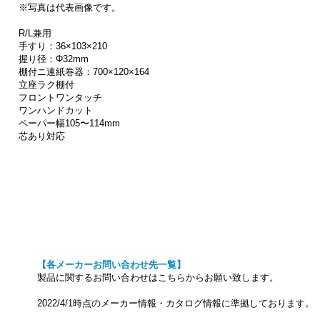
※写真は代表画像です。
R/L兼用
手すり：36×103×210
握り径：Φ32mm
棚付ニ連紙巻器：700×120×164
立座ラク棚付
フロントワンタッチ
ワンハンドカット
ペーパー幅105〜114mm
芯あり対応
【各メーカーお問い合わせ先一覧】
製品に関するお問い合わせはこちらからお願い致します。
2022/4/1時点のメーカー情報・カタログ情報に準拠しております。