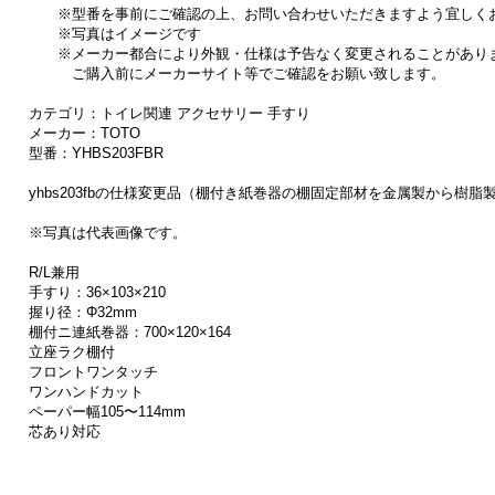
※型番を事前にご確認の上、お問い合わせいただきますよう宜しく
※写真はイメージです
※メーカー都合により外観・仕様は予告なく変更されることがあり
ご購入前にメーカーサイト等でご確認をお願い致します。
カテゴリ：トイレ関連 アクセサリー 手すり
メーカー：TOTO
型番：YHBS203FBR
yhbs203fbの仕様変更品（棚付き紙巻器の棚固定部材を金属製から樹脂
※写真は代表画像です。
R/L兼用
手すり：36×103×210
握り径：Φ32mm
棚付ニ連紙巻器：700×120×164
立座ラク棚付
フロントワンタッチ
ワンハンドカット
ペーパー幅105〜114mm
芯あり対応