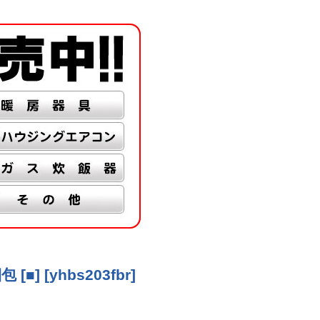
 [■]
[
yhbs203fbr
]