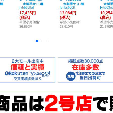
棚
木製手すり 棚
木製手すり 棚
木製手
[
yhb63fbr
]
[
yhbs600f
]
[
yhb63nb
L
一体タイプ(収納
付二連紙巻器タ
タイプ(
17,435円
13,064円
10,25
■]
付) R/L兼用 [■]
イプ R/L兼用 [■]
R/L兼用 
(税込)
(税込)
(税込)
希望小売価格
:
希望小売価格
:
希望小
36,850円
27,610円
21,670