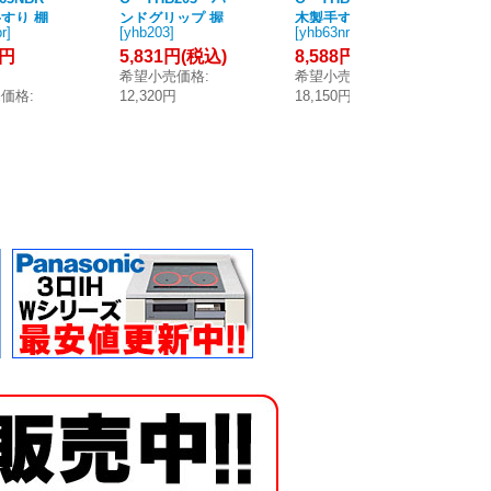
すり 棚
ンドグリップ 握
木製手すり 棚タ
木
r
]
[
yhb203
]
[
yhb63nr
]
[
yh
収納付)
り径：Φ32mm
イプ R/L兼用 [■]
体
4円
5,831円
(税込)
8,588円
(税込)
15
[■]
[■]
用 
(
希望小売価格
:
希望小売価格
:
売価格
:
12,320円
18,150円
希
円
33