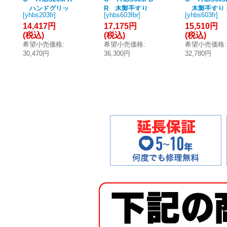
ハンドグリッ
R 木製手すり
木製手すり 
[
yhbs203fr
]
[
yhbs603fbr
]
[
yhbs603fr
]
プ 棚別体タイプ
棚別体タイプ(収
別体タイプ R/
14,417円
17,175円
15,510円
R/L兼用 ※2梱包
納付) R/L兼用 ※
兼用 ※2梱包 [
(税込)
(税込)
(税込)
[■]
2梱包 [■]
希望小売価格
:
希望小売価格
:
希望小売価格
:
30,470円
36,300円
32,780円