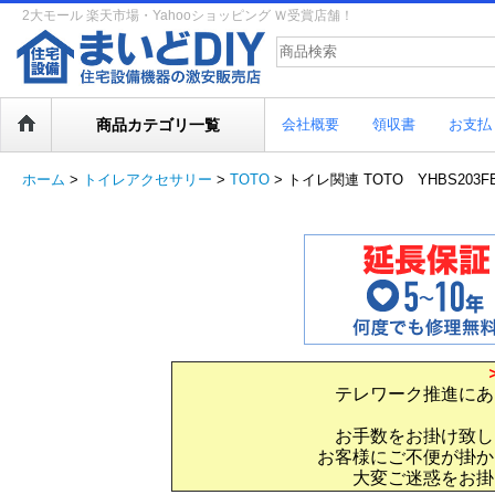
2大モール 楽天市場・Yahooショッピング Ｗ受賞店舗！
商品カテゴリ一覧
会社概要
領収書
お支払
ホーム
>
トイレアクセサリー
>
TOTO
>
トイレ関連 TOTO YHBS203F
テレワーク推進にあ
お手数をお掛け致し
お客様にご不便が掛か
大変ご迷惑をお掛