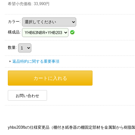
希望小売価格
:
33,990円
カラー
:
構成品
:
数量
:
返品特約に関する重要事項
お問い合わせ
yhbs203fbの仕様変更品（棚付き紙巻器の棚固定部材を金属製から樹脂