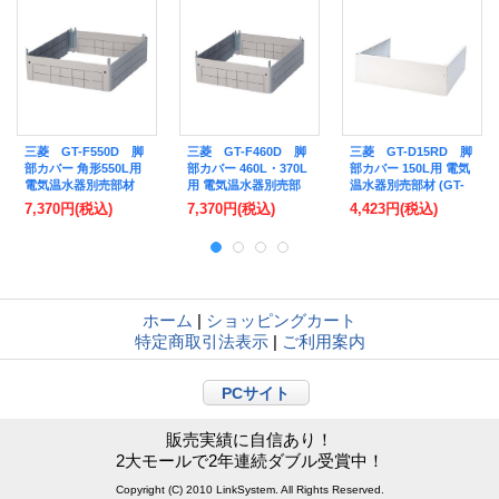
三菱 GT-F550D 脚
三菱 GT-F460D 脚
三菱 GT-D15RD 脚
部カバー 角形550L用
部カバー 460L・370L
部カバー 150L用 電気
電気温水器別売部材
用 電気温水器別売部
温水器別売部材 (GT-
(GT-F550C の後継品)
材 (GT-F460C の後継
D15RC の後継品)
7,370円
(税込)
7,370円
(税込)
4,423円
(税込)
[♪■【本体同時購入の
品) [♪■【本体同時購入
[♪■【本体同時購入の
み】]
のみ】]
み】]
ホーム
|
ショッピングカート
特定商取引法表示
|
ご利用案内
PCサイト
販売実績に自信あり！
2大モールで2年連続ダブル受賞中！
Copyright (C) 2010 LinkSystem. All Rights Reserved.