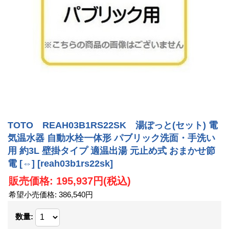
TOTO REAH03B1RS22SK 湯ぽっと(セット) 電
気温水器 自動水栓一体形 パブリック洗面・手洗い
用 約3L 壁掛タイプ 適温出湯 元止め式 おまかせ節
電 [⇔]
[reah03b1rs22sk]
販売価格
:
195,937円
(税込)
希望小売価格
:
386,540円
数量
: