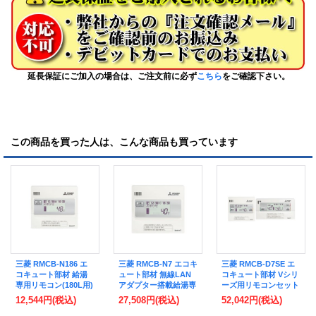
延長保証にご加入の場合は、ご注文前に必ず
こちら
をご確認下さい。
この商品を買った人は、こんな商品も買っています
三菱 RMCB-N186 エ
三菱 RMCB-N7 エコキ
三菱 RMCB-D7SE エ
コキュート部材 給湯
ュート部材 無線LAN
コキュート部材 Vシリ
専用リモコン(180L用)
アダプター搭載給湯専
ーズ用リモコンセット
用リモコン
12,544円
(税込)
27,508円
(税込)
52,042円
(税込)