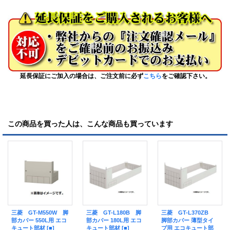
延長保証にご加入の場合は、ご注文前に必ず
こちら
をご確認下さい。
この商品を買った人は、こんな商品も買っています
三菱 GT-M550W 脚
三菱 GT-L180B 脚
三菱 GT-L370ZB
部カバー 550L用 エコ
部カバー 180L用 エコ
脚部カバー 薄型タイ
キュート部材 [■]
キュート部材 [■]
プ用 エコキュート部