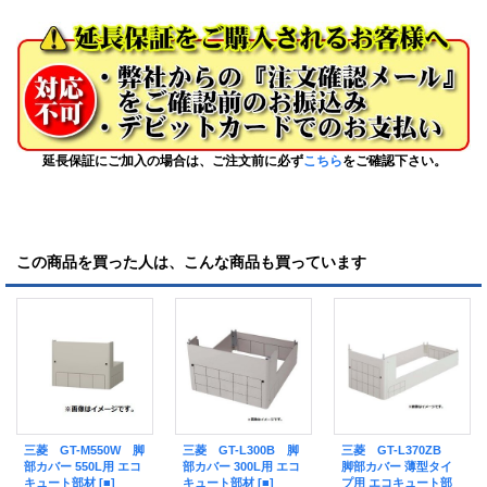
延長保証にご加入の場合は、ご注文前に必ず
こちら
をご確認下さい。
この商品を買った人は、こんな商品も買っています
三菱 GT-M550W 脚
三菱 GT-L300B 脚
三菱 GT-L370ZB
部カバー 550L用 エコ
部カバー 300L用 エコ
脚部カバー 薄型タイ
キュート部材 [■]
キュート部材 [■]
プ用 エコキュート部