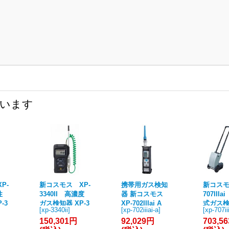
ています
P-
新コスモス XP-
携帯用ガス検知
新コスモ
性
3340II 高濃度
器 新コスモス
707III
-3
ガス検知器 XP-3
XP-702IIIai A
式ガス検
[
xp-3340ii
]
[
xp-702iiiai-a
]
[
xp-707ii
ズ
340IIシリーズ コ
可燃性ガス探知
線型半導
150,301円
92,029円
703,5
ー
スモテクター 高
器 都市ガス・LP
市ガス