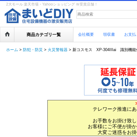
2大モール 楽天市場・Yahooショッピング Ｗ受賞店舗！
商品カテゴリ一覧
会社概要
領収書
お支払
ホーム
>
防犯・防災
>
火災警報器
>
新コスモス XP-304IIIai 識別機
テレワーク推進にあ
お手数をお掛け致し
お客様にご不便が掛か
大変ご迷惑をお掛