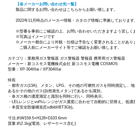
【各メーカーお問い合わせ先一覧】
製品に関するお問い合わせはこちらからお願い致します。
2022年11月時点のメーカー情報・カタログ情報に準拠しております
※型番を事前にご確認の上、お問い合わせいただきますよう宜しく
※写真はイメージです
※メーカー都合により外観・仕様は予告なく変更されることがあり
ご購入前にメーカーサイト等でご確認をお願い致します。
カテゴリ：業務用ガス警報器 ガス警報器 警報器 携帯用ガス警報器
メーカー：新コスモス電機株式会社 新コスモス電機 COSMOS
型番：XP-304IIIai / XP304IIIai
特長
・都市ガス(13A)、メタン、LPG、その他の可燃性ガスを同時測定し
あるかその他のガス(自然発生メタン)であるかを識別。
・各ガス種の濃度測定と識別を同時に行い、同時表示。
・LELレンジとvol%レンジがガス濃度に合わせて自動的に切替え。低
・本質安全防爆構造(ExdbibIIBT3Gb)。
寸法:約W159.5×H128×D103.6mm
質量:約2.1kg(電池、レザーケース含む)