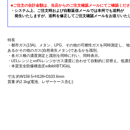
■ご注文の合計金額は、当店からのご注文確認メールにてご確認くだ
・システム上、ご注文時および自動返信メールでは本州でも送料が
発生いたしますが、送料を修正してご注文確認メールをお送りいた
特長
・都市ガス(13A)、メタン、LPG、その他の可燃性ガスを同時測定し
あるかその他のガス(自然発生メタン)であるかを識別。
・各ガス種の濃度測定と識別を同時に行い、同時表示。
・LELレンジとvol%レンジがガス濃度に合わせて自動的に切替え。低
・本質安全防爆構造(ExdbibIIBT3Gb)。
寸法:約W159.5×H128×D103.6mm
質量:約2.1kg(電池、レザーケース含む)