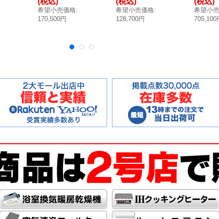
(税込)
(税込)
(税込)
※受
濃度検知 ※受注
G切替式 都市ガ
け [◎
希望小売価格
:
希望小売価格
:
希望小
生産品 [§◎【本
ス事業者向け ※
送料無料
170,500円
128,700円
705,10
料
州四国送料無
受注生産 [§◎
料】]
【本州四国送料
無料】]