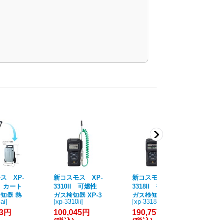
ス XP-
新コスモス XP-
新コスモス XP-
携
ai カート
3310II 可燃性
3318II 複合型
器
知器 熱
ガス検知器 XP-3
ガス検知器 XP-3
XP
iai
]
[
xp-3310ii
]
[
xp-3318ii
]
[
xp
体式 都
000IIシリーズ コ
318IIシリーズ コ
可
63円
100,045円
190,757円
11
事業者向
スモテクター 爆
スモテクター 爆
器