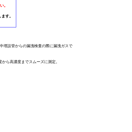
さい。
します。
、地中埋設管からの漏洩検査の際に漏洩ガスで
濃度から高濃度までスムーズに測定。