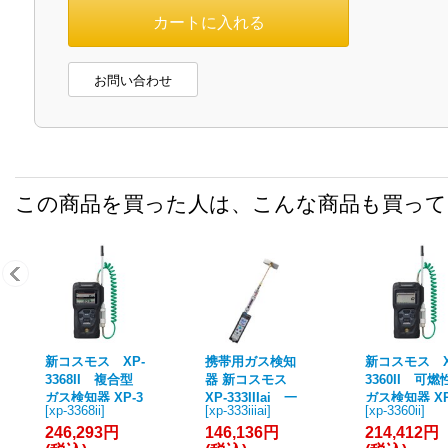
お問い合わせ
この商品を買った人は、こんな商品も買っ
新コスモス XP-
携帯用ガス検知
新コスモス X
3368II 複合型
器 新コスモス
3360II 可燃
ガス検知器 XP-3
XP-333IIIai 一
ガス検知器 XP
[
xp-3368ii
]
[
xp-333iiiai
]
[
xp-3360ii
]
368IIシリーズ コ
酸化炭素測定器
360II シリー
246,293円
146,136円
214,412円
スモテクター 高
（COメータ）
コスモテクタ