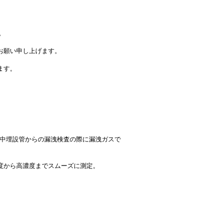
。
お願い申し上げます。
ます。
、地中埋設管からの漏洩検査の際に漏洩ガスで
濃度から高濃度までスムーズに測定。