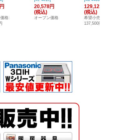
化水素計
用・浴室用以外
400IIシリーズ マ
36
5円
20,578円
129,125円
24
州四国送
兼用 一酸化炭素
ルチ型ガス検知
ス
(税込)
(税込)
(
]
警報器 [◎【本州
器 ※受注生産品
感
売価格
:
オープン価格
希望小売価格
:
希
四国送料無料】]
[§◎【本州四国
生
0円
137,500円
26
送料無料】]
州
料