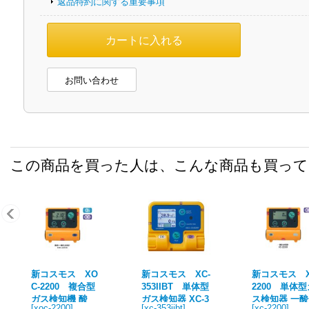
返品特約に関する重要事項
お問い合わせ
この商品を買った人は、こんな商品も買っ
新コスモス XO
新コスモス XC-
新コスモス X
C-2200 複合型
353IIBT 単体型
2200 単体型
ガス検知機 酸
ガス検知器 XC-3
ス検知器 一
[
xoc-2200
]
[
xc-353iibt
]
[
xc-2200
]