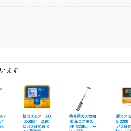
ています
C-
新コスモス XO
携帯用ガス検知
新コスモ
ガ
-353IIBT 単体
器 新コスモス
S-220
酸化
型ガス検知器 X
XP-333IIIai 一
ガス検知
[
xo-353iibt
]
[
xp-333iiiai
]
[
xos-220