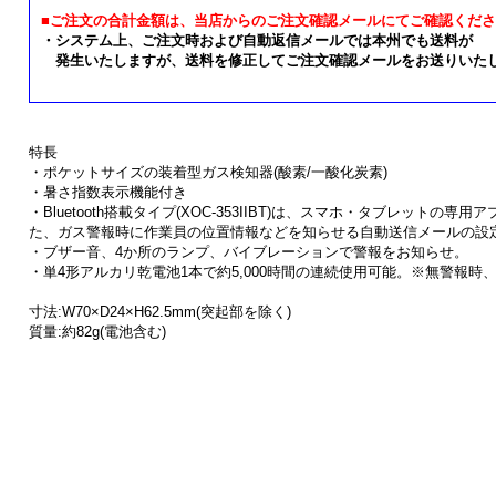
■ご注文の合計金額は、当店からのご注文確認メールにてご確認くだ
・システム上、ご注文時および自動返信メールでは本州でも送料が
発生いたしますが、送料を修正してご注文確認メールをお送りいた
特長
・ポケットサイズの装着型ガス検知器(酸素/一酸化炭素)
・暑さ指数表示機能付き
・Bluetooth搭載タイプ(XOC-353IIBT)は、スマホ・タブレット
た、ガス警報時に作業員の位置情報などを知らせる自動送信メールの設
・ブザー音、4か所のランプ、バイブレーションで警報をお知らせ。
・単4形アルカリ乾電池1本で約5,000時間の連続使用可能。※無警報時、
寸法:W70×D24×H62.5mm(突起部を除く)
質量:約82g(電池含む)