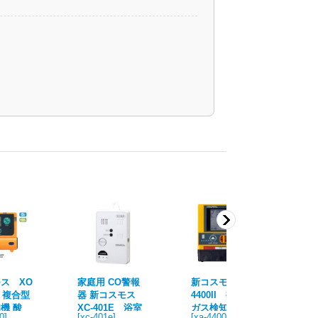
ス XO
家庭用 CO警報
新コスモス XA-
新
0 複合型
器 新コスモス
4400II 複合型
33
機 酸
XC-401E 浴室
ガス検知器 XA-4
ガ
0
]
[
xc-401e
]
[
xa-4400ii
]
[
xp