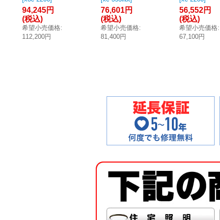
素・一酸化炭素
53IIシリーズ 一
炭素計 [◎【
94,245円
76,601円
56,552円
計 [◎【本州四国
酸化炭素計 Blue
四国送料無料
(税込)
(税込)
(税込)
送料無料】]
tooth対応型 ※
希望小売価格
:
希望小売価格
:
希望小売価格
:
受注生産品 [§◎
112,200円
81,400円
67,100円
【本州四国送料
無料】]