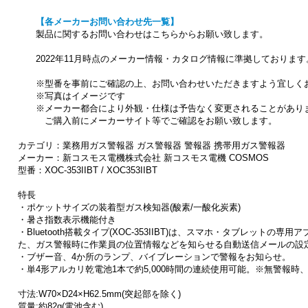
【各メーカーお問い合わせ先一覧】
製品に関するお問い合わせはこちらからお願い致します。
2022年11月時点のメーカー情報・カタログ情報に準拠しております
※型番を事前にご確認の上、お問い合わせいただきますよう宜しく
※写真はイメージです
※メーカー都合により外観・仕様は予告なく変更されることがあり
ご購入前にメーカーサイト等でご確認をお願い致します。
カテゴリ：業務用ガス警報器 ガス警報器 警報器 携帯用ガス警報器
メーカー：新コスモス電機株式会社 新コスモス電機 COSMOS
型番：XOC-353IIBT / XOC353IIBT
特長
・ポケットサイズの装着型ガス検知器(酸素/一酸化炭素)
・暑さ指数表示機能付き
・Bluetooth搭載タイプ(XOC-353IIBT)は、スマホ・タブレット
た、ガス警報時に作業員の位置情報などを知らせる自動送信メールの設
・ブザー音、4か所のランプ、バイブレーションで警報をお知らせ。
・単4形アルカリ乾電池1本で約5,000時間の連続使用可能。※無警報時、
寸法:W70×D24×H62.5mm(突起部を除く)
質量:約82g(電池含む)