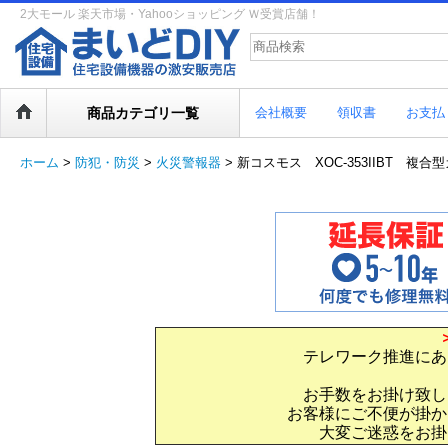
2大モール 楽天市場・Yahooショッピング Ｗ受賞店舗！
商品カテゴリ一覧
会社概要
領収書
お支払
ホーム
>
防犯・防災
>
火災警報器
>
新コスモス XOC-353IIBT 複合型
テレワーク推進にあ
お手数をお掛け致し
お客様にご不便が掛か
大変ご迷惑をお掛