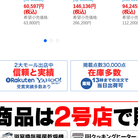
本州
O-353IIシリーズ
酸化炭素測定器
素・硫
60,597円
146,136円
94,24
】]
酸素計 Bluetoot
（COメータ）
[◎【本
(税込)
(税込)
(税込)
h対応型 ※受注
[◎【本州四国送
料無料】
希望小売価格
:
希望小売価格
:
希望小
生産品 [§◎【本
料無料】]
63,800円
266,200円
112,20
州四国送料無
料】]