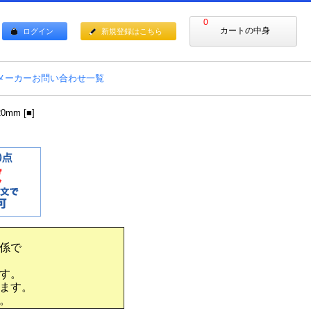
0
カートの中身
ログイン
新規登録はこちら
メーカーお問い合わせ一覧
m [■]
係で
す。
ます。
。