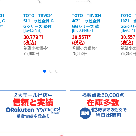
34
TOTO TBV034
TOTO TBV034
TOTO 
 G
51J 水栓金具 G
46Z1 水栓金具
10Z1
付
Gシリーズ 壁付
GGシリーズ 壁
GGシリ
[
tbv03451j
]
[
tbv03446z1
]
[
tbv0341
ト
サーモスタット
付サーモスタッ
付サー
30,779円
30,557円
30,55
ンフ
混合水栓 (コンフ
ト混合水栓 (コン
ト混合水
(税込)
(税込)
(税込)
ブ
ォートウエーブ
フォートウエー
フォー
希望小売価格
:
希望小売価格
:
希望小
き)
クリック めっき)
ブクリック) スパ
ブクリッ
75,900円
75,350円
75,350
mm
スパウト0mm
ウト70mm 寒冷
ウト0m
[■]
地用 [■]
用 [■]