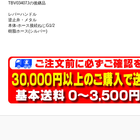
TBV03407Jの後継品
レバーハンドル
逆止弁・メタル
本体-ホース接続ねじG1/2
樹脂ホース(シルバー)