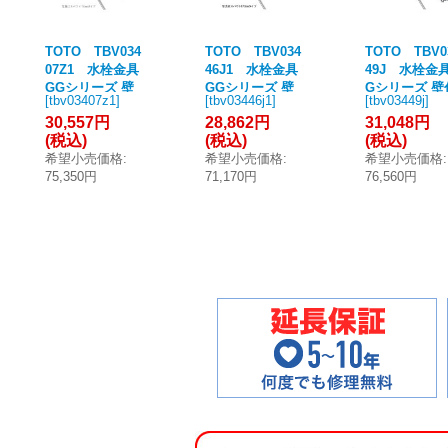
TOTO TBV034
TOTO TBV034
TOTO TBV0
07Z1 水栓金具
46J1 水栓金具
49J 水栓金具
GGシリーズ 壁
GGシリーズ 壁
Gシリーズ 壁
[
tbv03407z1
]
[
tbv03446j1
]
[
tbv03449j
]
付サーモスタッ
付サーモスタッ
サーモスタッ
30,557円
28,862円
31,048円
ト混合水栓 (コン
ト混合水栓 (コン
混合水栓 (コ
(税込)
(税込)
(税込)
フォートウエー
フォートウエー
ォートウエー
希望小売価格
:
希望小売価格
:
希望小売価格
:
ブクリック) スパ
ブクリック) スパ
クリック めっ
75,350円
71,170円
76,560円
ウト220mm 寒
ウト70mm [■]
スパウト170
冷地用 [■]
[■]