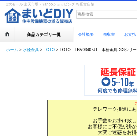
2大モール 楽天市場・Yahooショッピング Ｗ受賞店舗！
商品カテゴリ一覧
会社概要
領収書
お支払
ホーム
>
水栓金具
>
TOTO
>
TOTO TBV03407J1 水栓金具 GGシ
テレワーク推進にあ
お手数をお掛け致し
お客様にご不便が掛か
大変ご迷惑をお掛