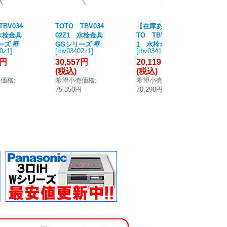
TBV034
TOTO TBV034
【在庫あり】TO
【
 水栓金具
02Z1 水栓金具
TO TBV03410J
TO
ーズ 壁
GGシリーズ 壁
1 水栓金具 GG
水
0z1
]
[
tbv03402z1
]
[
tbv03410j1
]
[
tb
モスタッ
付サーモスタッ
シリーズ 壁付サ
シ
7円
30,557円
20,119円
24
栓 (コン
ト混合水栓 (コン
ーモスタット混
ー
(税込)
(税込)
(
トウエー
フォートウエー
合水栓 (コンフォ
合
売価格
:
希望小売価格
:
希望小売価格
:
希
ク) スパ
ブクリック) スパ
ートウエーブク
ー
円
75,350円
70,290円
76
m 寒冷地
ウト170mm 寒
リック) スパウト
リ
冷地用 [■]
0mm [☆2]
ス
[☆