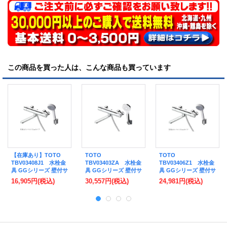
この商品を買った人は、こんな商品も買っています
【在庫あり】TOTO
TOTO
TOTO
TBV03408J1 水栓金
TBV03403ZA 水栓金
TBV03406Z1 水栓金
具 GGシリーズ 壁付サ
具 GGシリーズ 壁付サ
具 GGシリーズ 壁付サ
ーモスタット混合水栓
ーモスタット混合水栓
ーモスタット混合水栓
16,905円
(税込)
30,557円
(税込)
24,981円
(税込)
(コンフォートウエー
(コンフォートウエー
(コンフォートウエー
ブ) スパウト300mm
ブ めっき) スパウト
ブ) スパウト220mm
[☆2]
170mm 寒冷地用 [■]
寒冷地用 [■]