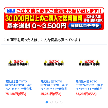
この商品を買った人は、こんな商品も買っています
電気温水器 TOTO
電気温水器 TOTO
電気温水器 TOTO
RES25ARSCS1 湯ぽ
RES06ARSCS1 湯ぽ
RES12ARSCS1 湯ぽ
っと(セット) 一般住宅
っと(セット) 一般住宅
っと(セット) 一般住宅
洗面・手洗い用 約25L
洗面・手洗い用 約6L
洗面・手洗い用 約12L
75,488円
(税込)
45,251円
(税込)
53,265円
(税込)
据え置きタイプ 先止
据え置きタイプ 先止
据え置きタイプ 先止
め式 集合住宅用 1穴用
め式 集合住宅用 1穴用
め式 集合住宅用 1穴用
[■]
[■]
[■]