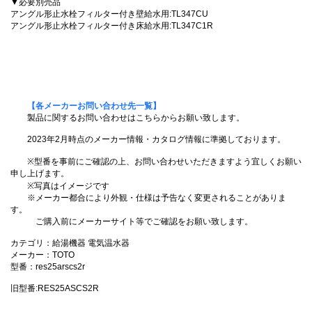
▼必要別売品
アングル形止水栓フィルター付き壁給水用:TL347CU
アングル形止水栓フィルター付き床給水用:TL347C1R
【各メーカーお問い合わせ先一覧】
製品に関するお問い合わせはこちらからお願い致します。
2023年2月時点のメーカー情報・カタログ情報に準拠しております。
※型番を事前にご確認の上、お問い合わせいただきますよう宜しくお願い
申し上げます。
※写真はイメージです
※メーカー都合により外観・仕様は予告なく変更されることがありま
す。
ご購入前にメーカーサイト等でご確認をお願い致します。
カテゴリ：給湯機器 電気温水器
メーカー：TOTO
型番：res25arscs2r
旧型番:RES25ASCS2R