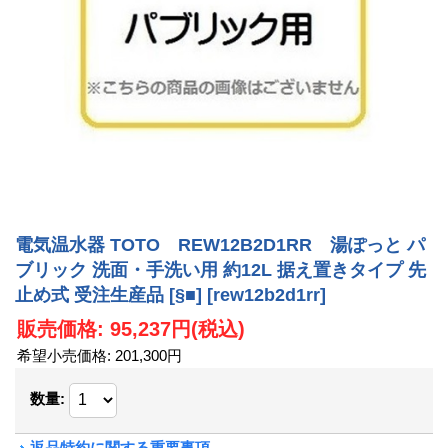
電気温水器 TOTO REW12B2D1RR 湯ぽっと パ
ブリック 洗面・手洗い用 約12L 据え置きタイプ 先
止め式 受注生産品 [§■]
[rew12b2d1rr]
販売価格
:
95,237円
(税込)
希望小売価格
:
201,300円
数量
:
返品特約に関する重要事項