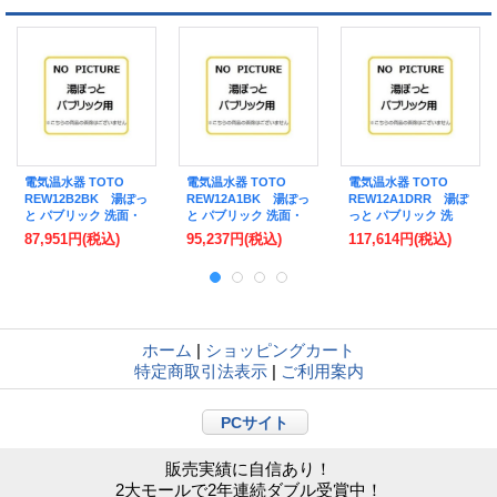
電気温水器 TOTO
電気温水器 TOTO
電気温水器 TOTO
REW12B2BK 湯ぽっ
REW12A1BK 湯ぽっ
REW12A1DRR 湯ぽ
と パブリック 洗面・
と パブリック 洗面・
っと パブリック 洗
手洗い用 約12L 据え
手洗い用 約12L 据え
面・手洗い用 約12L
87,951円
(税込)
95,237円
(税込)
117,614円
(税込)
置きタイプ 先止め式
置きタイプ 先止め式
据え置きタイプ 先止
[■]
[■]
め式 [■]
ホーム
|
ショッピングカート
特定商取引法表示
|
ご利用案内
PCサイト
販売実績に自信あり！
2大モールで2年連続ダブル受賞中！