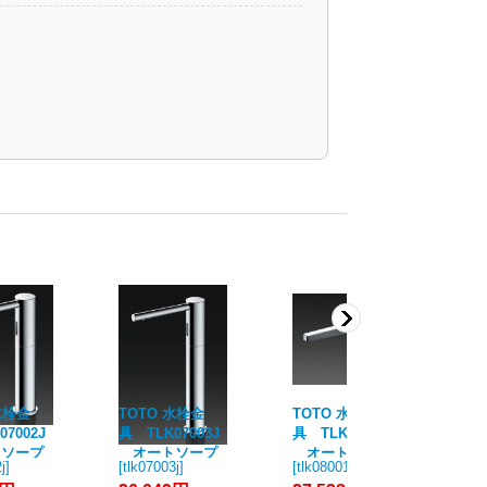
水栓金
TOTO 水栓金
TOTO 水栓金
T
7002J
具 TLK07003J
具 TLK08001J
具 
ソープ
オートソープ
オートソープ
オ
j
]
[
tlk07003j
]
[
tlk08001j
]
[
tl
ペンサー
ディスペンサー
ディスペンサー
デ