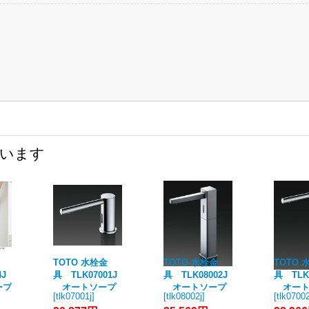
ています
TOTO 水栓金
TOTO 水栓金
TOTO 
4J
具 TLK07001J
具 TLK08002J
具 TLK0
ープ
オートソープ
オートソープ
オート
[
tlk07001j
]
[
tlk08002j
]
[
tlk07002
ー
ディスペンサー
ディスペンサー
ディス