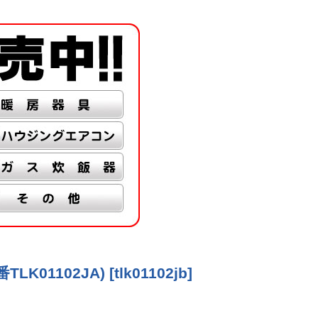
LK01102JA)
[
tlk01102jb
]