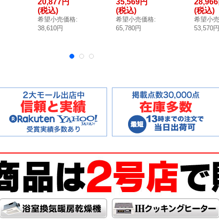
20,877円
35,569円
28,96
V
丸 ※スパウト部
角 ※スパウト部
丸 ※ス
(税込)
(税込)
(税込)
K0
のみ [■]
のみ [■]
のみ [■]
希望小売価格
:
希望小売価格
:
希望小
38,610円
65,780円
53,570