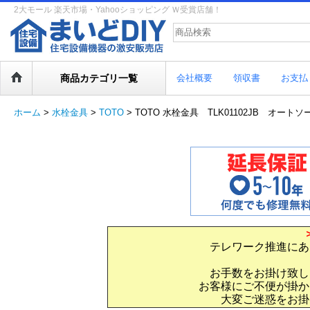
2大モール 楽天市場・Yahooショッピング Ｗ受賞店舗！
商品カテゴリ一覧
会社概要
領収書
お支払
ホーム
>
水栓金具
>
TOTO
>
TOTO 水栓金具 TLK01102JB オートソー
テレワーク推進にあ
お手数をお掛け致し
お客様にご不便が掛か
大変ご迷惑をお掛