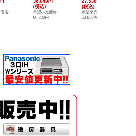
6円
36,049円
27,538円
43
パウト部
丸 ※スパウト部
角 ※スパウト部
角
(税込)
(税込)
(
のみ [■]
のみ [■]
のみ
売価格
:
希望小売価格
:
希望小売価格
:
希
円
68,200円
50,930円
80