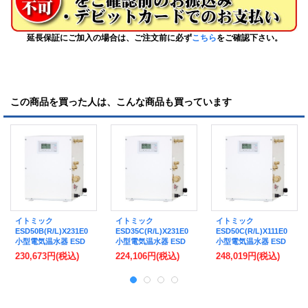
延長保証にご加入の場合は、ご注文前に必ず
こちら
をご確認下さい。
この商品を買った人は、こんな商品も買っています
イトミック
イトミック
イトミック
ESD50B(R/L)X231E0
ESD35C(R/L)X231E0
ESD50C(R/L)X111E0
小型電気温水器 ESD
小型電気温水器 ESD
小型電気温水器 ESD
シリーズ 単相200V
シリーズ 単相200V
シリーズ 単相100V
230,673円
(税込)
224,106円
(税込)
248,019円
(税込)
3.1kW 貯湯量50L 密閉
3.1kW 貯湯量35L 密閉
1.1kW 貯湯量50L 密閉
式 操作部B ※受注生産
式 操作部C ※受注生産
式 操作部C ※受注生産
品 [§]
品 [§]
品 [§]