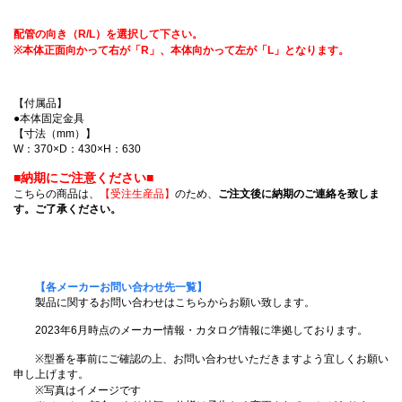
配管の向き（R/L）を選択して下さい。
※本体正面向かって右が「R」、本体向かって左が「L」となります。
【付属品】
●本体固定金具
【寸法（mm）】
W：370×D：430×H：630
■納期にご注意ください■
こちらの商品は、
【受注生産品】
のため、
ご注文後に納期のご連絡を致しま
す。ご了承ください。
【各メーカーお問い合わせ先一覧】
製品に関するお問い合わせはこちらからお願い致します。
2023年6月時点のメーカー情報・カタログ情報に準拠しております。
※型番を事前にご確認の上、お問い合わせいただきますよう宜しくお願い
申し上げます。
※写真はイメージです